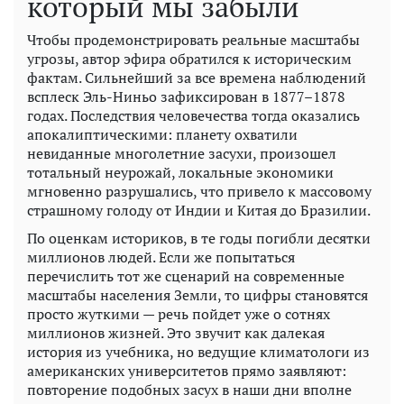
который мы забыли
Чтобы продемонстрировать реальные масштабы
угрозы, автор эфира обратился к историческим
фактам. Сильнейший за все времена наблюдений
всплеск Эль-Ниньо зафиксирован в 1877–1878
годах. Последствия человечества тогда оказались
апокалиптическими: планету охватили
невиданные многолетние засухи, произошел
тотальный неурожай, локальные экономики
мгновенно разрушались, что привело к массовому
страшному голоду от Индии и Китая до Бразилии.
По оценкам историков, в те годы погибли десятки
миллионов людей. Если же попытаться
перечислить тот же сценарий на современные
масштабы населения Земли, то цифры становятся
просто жуткими — речь пойдет уже о сотнях
миллионов жизней. Это звучит как далекая
история из учебника, но ведущие климатологи из
американских университетов прямо заявляют:
повторение подобных засух в наши дни вполне