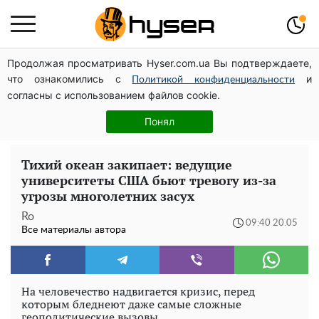
Продолжая просматривать Hyser.com.ua Вы подтверждаете,
Полностью голая Анна Тринчер блеснула
что ознакомились с
и
"прелестями": таких размеров вы еще не видели
Политикой конфиденциальности
согласны с использованием файлов cookie.
Поэтому и выглядит так молодо: 5 простых и
любимых блюд Аллы Пугачевой, о которых вы точно
Понял
не знали
Тихий океан закипает: ведущие
университеты США бьют тревогу из-за
угрозы многолетних засух
Ro
09:40 20.05
Все материалы автора
На человечество надвигается кризис, перед
которым бледнеют даже самые сложные
геополитические вызовы.