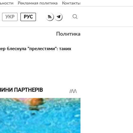
ьности
Рекламная политика
Контакты
УКР
РУС
Политика
ер блеснула "прелестями": таких
ВИНИ ПАРТНЕРІВ