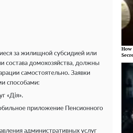
How 
иеся за жилищной субсидией или
Secr
и состава домохозяйства, должны
арации самостоятельно. Заявки
и способами:
г «Дія».
обильное приложение Пенсионного
авления административных услуг