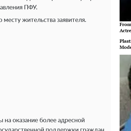
авления ПФУ.
 месту жительства заявителя.
From
Actre
Plast
Mode
ы на оказание более адресной
осударственной поддержки граждан