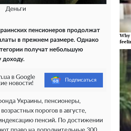
Деньги
краинских пенсионеров продолжат
Why t
платы в прежнем размере. Однако
feeli
атегории получат небольшую
 доходу.
.ua в Google
Подписаться
ие новости!
онда Украины, пенсионеры,
озрастных порогов в августе,
индексацию пенсий. По достижении
ают право на дополнительные 300