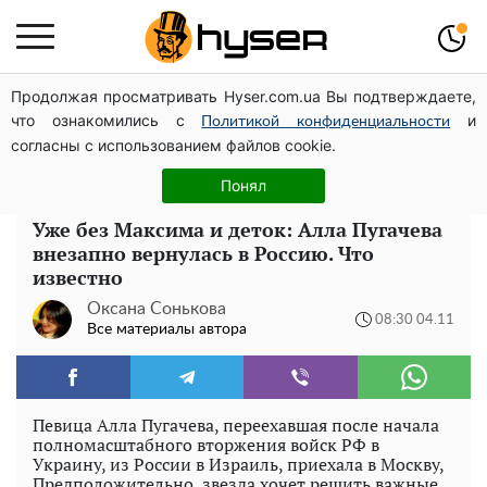
Продолжая просматривать Hyser.com.ua Вы подтверждаете,
Елена Тополя слив видео – это далеко не все:
что ознакомились с
и
фронтмен "Антитела" Тарас Тополя стал следующим
Политикой конфиденциальности
согласны с использованием файлов cookie.
Полностью голая Анна Тринчер блеснула
"прелестями": таких размеров вы еще не видели
Понял
Уже без Максима и деток: Алла Пугачева
внезапно вернулась в Россию. Что
известно
Оксана Сонькова
08:30 04.11
Все материалы автора
Певица Алла Пугачева, переехавшая после начала
полномасштабного вторжения войск РФ в
Украину, из России в Израиль, приехала в Москву,
Предположительно, звезда хочет решить важные