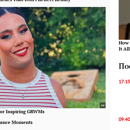
How 
It Al
По
17:1
09:4