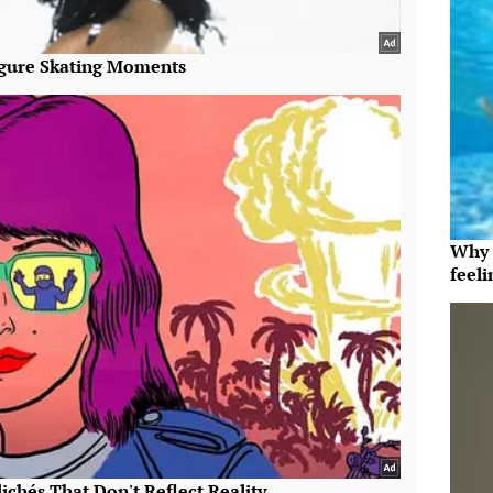
Why t
feeli