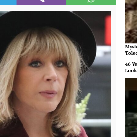
Myst
Tole
46 Ye
Look