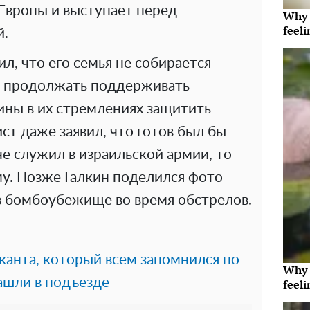
Европы и выступает перед
Why t
feeli
й.
л, что его семья не собирается
т продолжать поддерживать
ины в их стремлениях защитить
ст даже заявил, что готов был бы
не служил в израильской армии, то
му. Позже Галкин поделился фото
 в бомбоубежище во время обстрелов.
канта, который всем запомнился по
Why t
нашли в подъезде
feeli