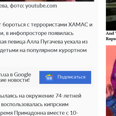
ева, фото: youtube.com
т бороться с террористами ХАМАС и
And 
и, в инфопросторе появилась
Raps
ая певица Алла Пугачева уехала из
с детьми на популярном курортном
.ua в Google
Подписаться
ие новости!
ылаясь на окружение 74-летней
 воспользовалась кипрским
ремя Примадонна вместе с 10-