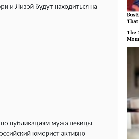
ри и Лизой будут находиться на
Bust
That 
The 
Mom
я по публикациям мужа певицы
российский юморист активно