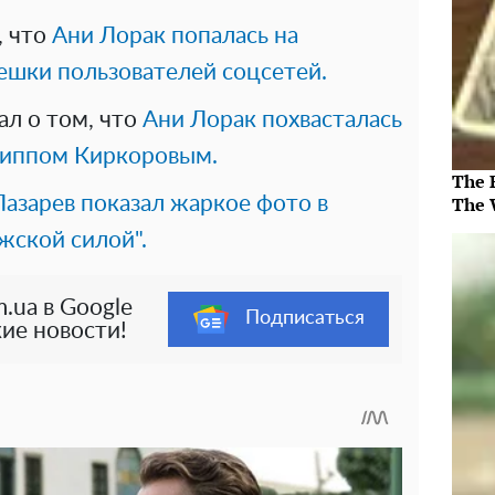
, что
Ани Лорак попалась на
ешки пользователей соцсетей.
ал о том, что
Ани Лорак похвасталась
липпом Киркоровым.
The 
Лазарев показал жаркое фото в
The 
жской силой".
.ua в Google
Подписаться
ие новости!