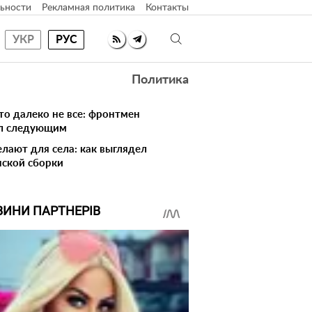
ьности
Рекламная политика
Контакты
УКР
РУС
Политика
то далеко не все: фронтмен
ал следующим
елают для села: как выглядел
нской сборки
ВИНИ ПАРТНЕРІВ