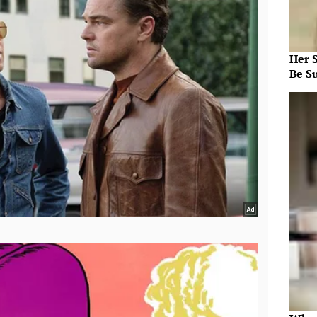
Her S
Be S