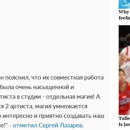
Why t
feeli
н пояснил, что их совместная работа
 была очень насыщенной и
иста в студии - отдельная магия! А
ся 2 артиста, магия умножается
 интересно и приятно создавать наш
Tall
Is J
е!" -
отметил Сергей Лазарев.