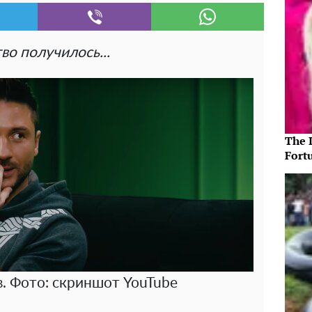
о получилось...
The 
Fort
в. Фото: скриншот YouTube