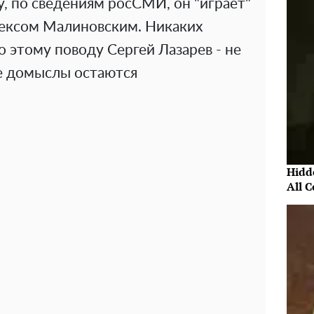
у, по сведениям росСМИ, он "играет"
ексом Малиновским. Никаких
 этому поводу Сергей Лазарев - не
е домыслы остаются
Hidde
All 