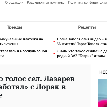
О редакции
Редакционная политика
Политика конфиденциал
Тренды
Рецепты
коммунальные платежи на
Елена Тополя слив видео – э
отключения
"Антитела" Тарас Тополя ст
таралась и блеснула зоной
Жаль, что такое сейчас не д
ула
редкий ЗАЗ "Таврия" италья
НО
о голос сел. Лазарев
аботал» с Лорак в
е