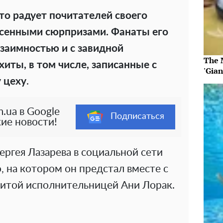
то радует почитателей своего
есенными сюрпризами. Фанаты его
взаимностью и с завидной
The 
хиты, в том числе, записанные с
'Gia
 цеху
.
.ua в Google
Подписаться
ие новости!
Сергея Лазарева в социальной сети
о, на котором он предстал вместе с
нитой исполнительницей Ани Лорак.