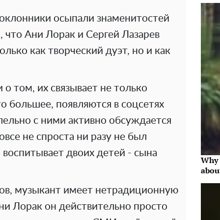
поклонники осыпали знаменитостей
 что Ани Лорак и Сергей Лазарев
лько как творческий дуэт, но и как
 о том, их связывает не только
то большее, появляются в соцсетях
лельно с ними активно обсуждается
вовсе не спроста ни разу не был
воспитывает двоих детей - сына
Why 
abou
ов, музыкант имеет нетрадиционную
ни Лорак он действительно просто