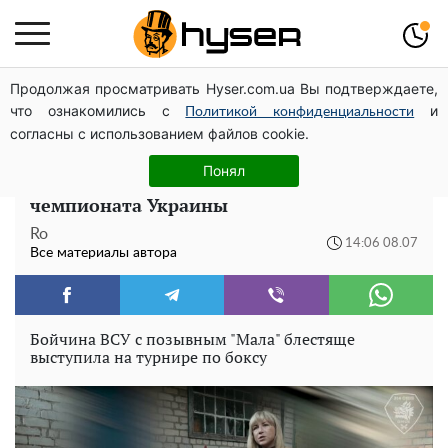
Продолжая просматривать Hyser.com.ua Вы подтверждаете,
Голая Елена Тополя в интересных позах заставила
что ознакомились с
и
отвисать челюсти: слив видео – было только началом
Политикой конфиденциальности
согласны с использованием файлов cookie.
Защищает страну и побеждает на ринге:
Понял
как саперка ВСУ выиграла медаль
чемпионата Украины
Ro
14:06 08.07
Все материалы автора
Бойчина ВСУ с позывным "Мала" блестяще
выступила на турнире по боксу