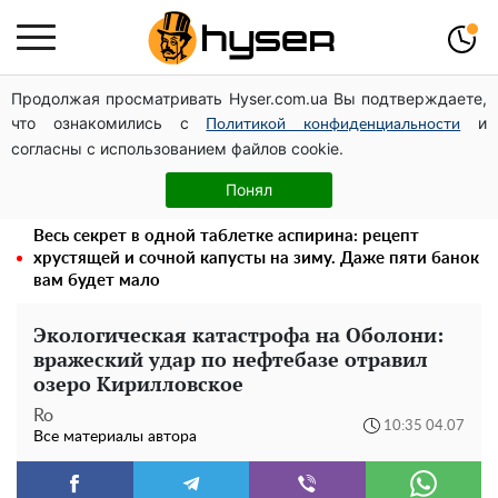
Продолжая просматривать Hyser.com.ua Вы подтверждаете,
Дроны с наценкой: Александр Конотопский вывел
что ознакомились с
и
миллионы оборонного бюджета через фиктивную
Политикой конфиденциальности
согласны с использованием файлов cookie.
фирму в Эстонии
Полностью голая Анна Тринчер блеснула
Понял
"прелестями": таких размеров вы еще не видели
Весь секрет в одной таблетке аспирина: рецепт
хрустящей и сочной капусты на зиму. Даже пяти банок
вам будет мало
Экологическая катастрофа на Оболони:
вражеский удар по нефтебазе отравил
озеро Кирилловское
Ro
10:35 04.07
Все материалы автора