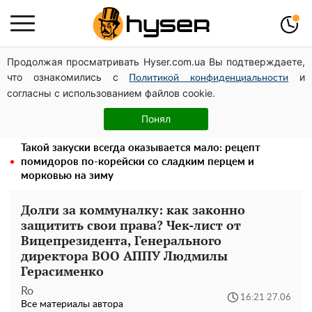
Продолжая просматривать Hyser.com.ua Вы подтверждаете,
Украинская авиатранспортная ассоциация обратилась
что ознакомились с
и
в Минфин с призывом унифицировать
Политикой конфиденциальности
согласны с использованием файлов cookie.
налогообложение авиализинга
Голая Елена Тополя в интересных позах заставила
Понял
отвисать челюсти: слив видео – было только началом
Такой закуски всегда оказывается мало: рецепт
помидоров по-корейски со сладким перцем и
морковью на зиму
Долги за коммуналку: как законно
защитить свои права? Чек-лист от
Вицепрезидента, Генерального
директора ВОО АППУ Людмилы
Герасименко
Ro
16:21 27.06
Все материалы автора