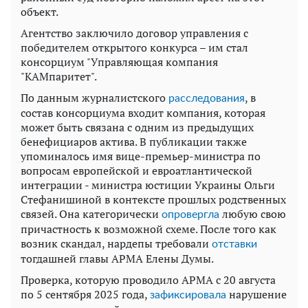
объект.
Агентство заключило договор управления с
победителем открытого конкурса – им стал
консорциум "Управляющая компания
"КАМпаритет".
По данным журналистского
, в
расследования
состав консорциума входит компания, которая
может быть связана с одним из предыдущих
бенефициаров актива. В публикации также
упоминалось имя вице-премьер-министра по
вопросам европейской и евроатлантической
интеграции - министра юстиции Украины Ольги
Стефанишиной в контексте прошлых родственных
связей. Она категорически
любую свою
опровергла
причастность к возможной схеме. После того как
возник скандал, нардепы требовали
отставки
тогдашней главы АРМА Елены Думы.
Проверка, которую проводило АРМА с 20 августа
по 5 сентября 2025 года,
нарушение
зафиксировала