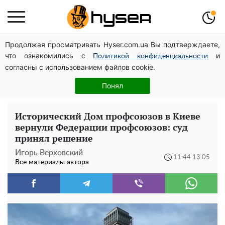
Продолжая просматривать Hyser.com.ua Вы подтверждаете,
Дроны с наценкой: Александр Конотопский вывел
что ознакомились с
и
миллионы оборонного бюджета через фиктивную
Политикой конфиденциальности
согласны с использованием файлов cookie.
фирму в Эстонии
Елена Тополя слив видео – это далеко не все:
Понял
фронтмен "Антитела" Тарас Тополя стал следующим
Исторический Дом профсоюзов в Киеве
вернули Федерации профсоюзов: суд
принял решение
Игорь Верховский
11:44 13.05
Все материалы автора