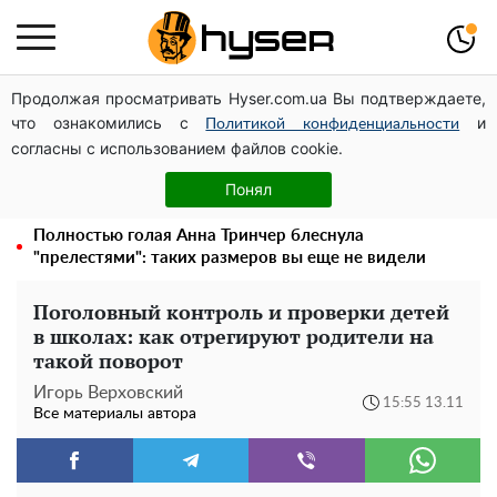
Продолжая просматривать Hyser.com.ua Вы подтверждаете,
Может ли Почтовая площадь стать главной точкой
что ознакомились с
и
входа в исторический Киев
Политикой конфиденциальности
согласны с использованием файлов cookie.
Дроны с наценкой: Александр Конотопский вывел
миллионы оборонного бюджета через фиктивную
Понял
фирму в Эстонии
Полностью голая Анна Тринчер блеснула
"прелестями": таких размеров вы еще не видели
Поголовный контроль и проверки детей
в школах: как отрегируют родители на
такой поворот
Игорь Верховский
15:55 13.11
Все материалы автора