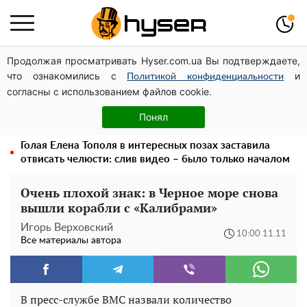
Продолжая просматривать Hyser.com.ua Вы подтверждаете,
Может ли Почтовая площадь стать главной точкой
что ознакомились с
и
входа в исторический Киев
Политикой конфиденциальности
согласны с использованием файлов cookie.
Дроны с наценкой: Александр Конотопский вывел
миллионы оборонного бюджета через фиктивную
Понял
фирму в Эстонии
Голая Елена Тополя в интересных позах заставила
отвисать челюсти: слив видео – было только началом
Очень плохой знак: в Черное море снова
вышли корабли с «Калибрами»
Игорь Верховский
10:00 11.11
Все материалы автора
В пресс-службе ВМС назвали количество