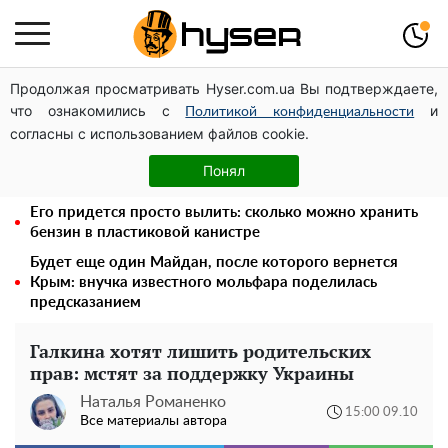
Продолжая просматривать Hyser.com.ua Вы подтверждаете,
Дроны с наценкой: Александр Конотопский вывел
что ознакомились с
и
миллионы оборонного бюджета через фиктивную
Политикой конфиденциальности
согласны с использованием файлов cookie.
фирму в Эстонии
Полностью голая Анна Тринчер блеснула
Понял
"прелестями": таких размеров вы еще не видели
Его придется просто вылить: сколько можно хранить
бензин в пластиковой канистре
Будет еще один Майдан, после которого вернется
Крым: внучка известного мольфара поделилась
предсказанием
Галкина хотят лишить родительских
прав: мстят за поддержку Украины
Наталья Романенко
15:00 09.10
Все материалы автора