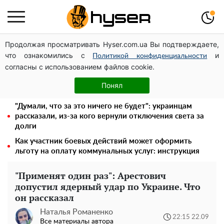
Продолжая просматривать Hyser.com.ua Вы подтверждаете,
Дроны с наценкой: Александр Конотопский вывел
что ознакомились с
и
миллионы оборонного бюджета через фиктивную
Политикой конфиденциальности
согласны с использованием файлов cookie.
фирму в Эстонии
Голая Елена Тополя в интересных позах заставила
Понял
отвисать челюсти: слив видео – было только началом
"Думали, что за это ничего не будет": украинцам
рассказали, из-за кого вернули отключения света за
долги
Как участник боевых действий может оформить
льготу на оплату коммунальных услуг: инструкция
"Применят один раз": Арестович
допустил ядерный удар по Украине. Что
он рассказал
Наталья Романенко
22:15 22.09
Все материалы автора