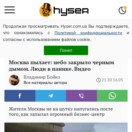
Продолжая просматривать Hyser.com.ua Вы подтверждаете,
Полностью голая Анна Тринчер блеснула
что ознакомились с
и
"прелестями": таких размеров вы еще не видели
Политикой конфиденциальности
согласны с использованием файлов cookie.
Его придется просто вылить: сколько можно хранить
бензин в пластиковой канистре
Понял
Москва пылает: небо закрыло черным
дымом. Люди в панике. Видео
Владимир Бойко
21:30 16.05
Все материалы автора
Жители Москвы не на шутку напугались после
того, как запылал огромный бизнес-центр