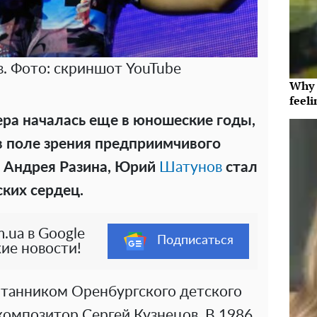
 Фото: скриншот YouTube
Why t
feeli
ера началась еще в юношеские годы,
 в поле зрения предприимчивого
я Андрея Разина, Юрий
Шатунов
стал
ких сердец.
.ua в Google
Подписаться
ие новости!
танником Оренбургского детского
композитор Сергей Кузнецов. В 1986