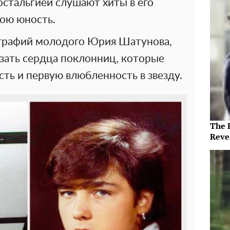
остальгией слушают хиты в его
вою юность.
ографий молодого Юрия Шатунова,
ать сердца поклонниц, которые
ть и первую влюбленность в звезду.
The 
Reve