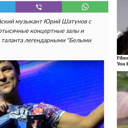
йский музыкант Юрий Шатунов с
отысячные концертные залы и
о таланта легендарными "Белыми
Film
You 