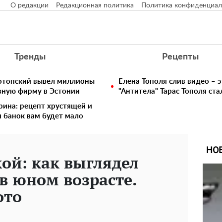
О редакции
Редакционная политика
Политика конфиденциал
Тренды
Рецепты
нотопский вывел миллионы
Елена Тополя слив видео – э
вную фирму в Эстонии
"Антитела" Тарас Тополя ст
рина: рецепт хрустящей и
и банок вам будет мало
НО
кой: как выглядел
в юном возрасте.
ото