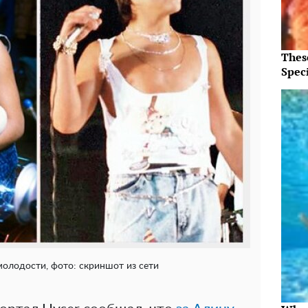
Thes
Speci
олодости, фото: скриншот из сети