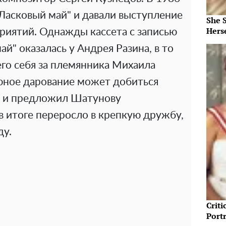
"Ласковый май" и давали выступление
She 
Herse
риятий. Однажды кассета с записью
й" оказалась у Андрея Разина, в то
го себя за племянника Михаила
 юное дарование может добиться
и и предложил Шатунову
в итоге переросло в крепкую дружбу,
ду.
Crit
Port