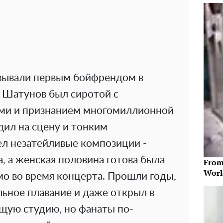
азывали первым бойфрендом в
 Шатунов был сиротой с
ми и признанием многомиллионной
дил на сцену и тонким
л незатейливые композиции -
, а женская половина готова была
From
Worl
мо во время концерта. Прошли годы,
льное плавание и даже открыл в
щую студию, но фанаты по-