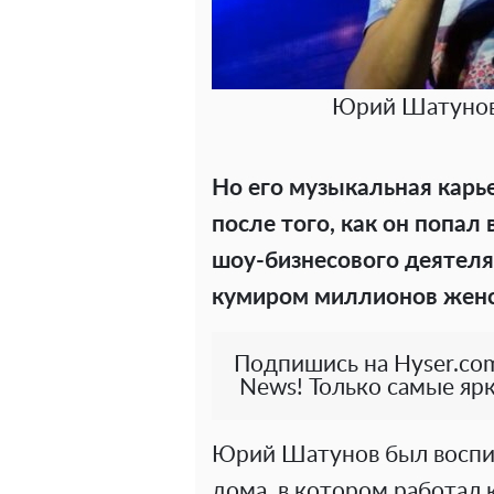
Юрий Шатунов.
Но его музыкальная карь
после того, как он попал
шоу-бизнесового деятел
кумиром миллионов женс
Подпишись на Hyser.com
News! Только самые ярк
Юрий Шатунов был воспи
дома, в котором работал 