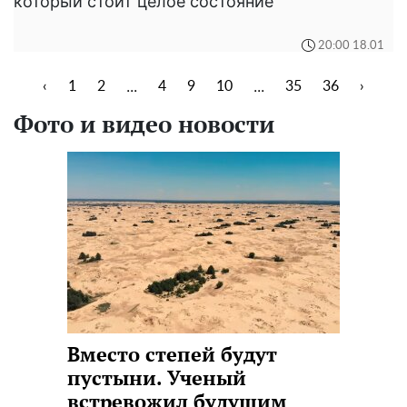
который стоит целое состояние
20:00 18.01
...
...
‹
1
2
4
9
10
35
36
›
Фото и видео новости
Вместо степей будут
пустыни. Ученый
встревожил будущим