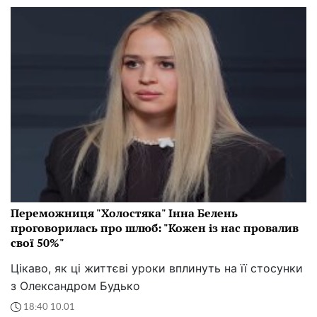
Переможниця "Холостяка" Інна Белень
проговорилась про шлюб: "Кожен із нас провалив
свої 50%"
Цікаво, як ці життєві уроки вплинуть на її стосунки
з Олександром Будько
18:40 10.01