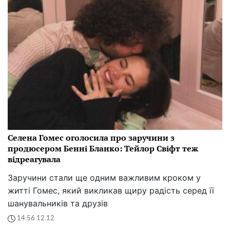
Селена Гомес оголосила про заручини з
продюсером Бенні Бланко: Тейлор Свіфт теж
відреагувала
Заручини стали ще одним важливим кроком у
житті Гомес, який викликав щиру радість серед її
шанувальників та друзів
14:56 12.12