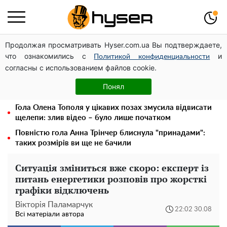
Продолжая просматривать Hyser.com.ua Вы подтверждаете,
Чи може Поштова площа стати головною точкою
что ознакомились с
и
входу до історичного Києва
Политикой конфиденциальности
согласны с использованием файлов cookie.
Павло Прудніков та його дивовижна кар'єра від актора
у російському театрі до номінанта у керівники
Понял
Федерації профспілок
Гола Олена Тополя у цікавих позах змусила відвисати
щелепи: злив відео – було лише початком
Повністю гола Анна Трінчер блиснула "принадами":
таких розмірів ви ще не бачили
Ситуація зміниться вже скоро: експерт із
питань енергетики розповів про жорсткі
графіки відключень
Вікторія Паламарчук
22:02 30.08
Всі матеріали автора