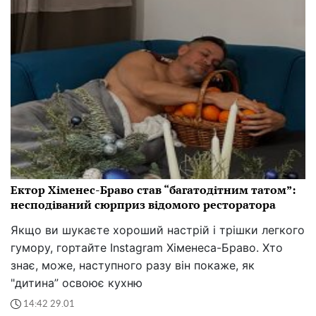
Ектор Хіменес-Браво став “багатодітним татом”:
несподіваний сюрприз відомого ресторатора
Якщо ви шукаєте хороший настрій і трішки легкого
гумору, гортайте Instagram Хіменеса-Браво. Хто
знає, може, наступного разу він покаже, як
"дитина” освоює кухню
14:42 29.01