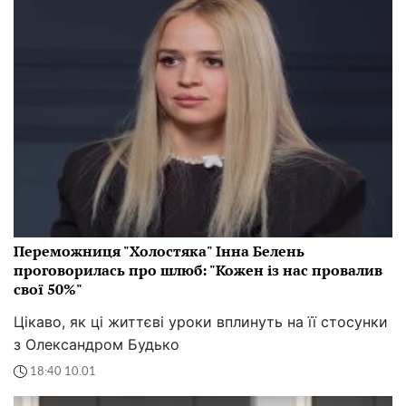
Переможниця "Холостяка" Інна Белень
проговорилась про шлюб: "Кожен із нас провалив
свої 50%"
Цікаво, як ці життєві уроки вплинуть на її стосунки
з Олександром Будько
18:40 10.01