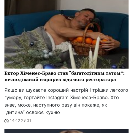
Ектор Хіменес-Браво став “багатодітним татом”:
несподіваний сюрприз відомого ресторатора
Якщо ви шукаєте хороший настрій і трішки легкого
гумору, гортайте Instagram Хіменеса-Браво. Хто
знає, може, наступного разу він покаже, як
"дитина” освоює кухню
14:42 29.01