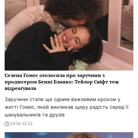
Селена Гомес оголосила про заручини з
продюсером Бенні Бланко: Тейлор Свіфт теж
відреагувала
Заручини стали ще одним важливим кроком у
житті Гомес, який викликав щиру радість серед її
шанувальників та друзів
14:56 12.12