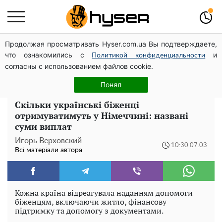
Продолжая просматривать Hyser.com.ua Вы подтверждаете,
Гола Олена Тополя у цікавих позах змусила відвисати
что ознакомились с
и
щелепи: злив відео – було лише початком
Политикой конфиденциальности
согласны с использованием файлов cookie.
Його доведеться просто вилити: скільки можна
зберігати бензин у пластиковій каністрі
Понял
Скільки українські біженці
отримуватимуть у Німеччині: названі
суми виплат
Игорь Верховский
10:30 07.03
Всі матеріали автора
Кожна країна відреагувала наданням допомоги
біженцям, включаючи житло, фінансову
підтримку та допомогу з документами.