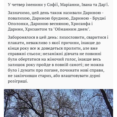
У четвер іменини у Софії, Маріанни, Івана та Дар'ї.
Зазначимо, цей день також називали Дариною -
повалихою, Дариною брудною, Дариною - Брудні
Ополонки, Дариною весняною, Хрисанфа і
Дарини, Хризантом та "Обманним днем".
Заборонялося в цей день: лихословити, сваритися і
плакати, неважливо з якої причини, інакше до
кінця року все ж доведеться пролити, але вже
справжні сльози; незаміжні дівчата не повинні
були обертатися на жіночий голос, інакше весь
залишок року пройде в повній самоті; не можна
було і думати про погане, починати нові справи,
не закінчивши старих, або влаштовувати дурні
розіграші.