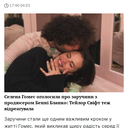
17:40 04.01
Селена Гомес оголосила про заручини з
продюсером Бенні Бланко: Тейлор Свіфт теж
відреагувала
Заручини стали ще одним важливим кроком у
житті Гомес, який викликав щиру радість серед її