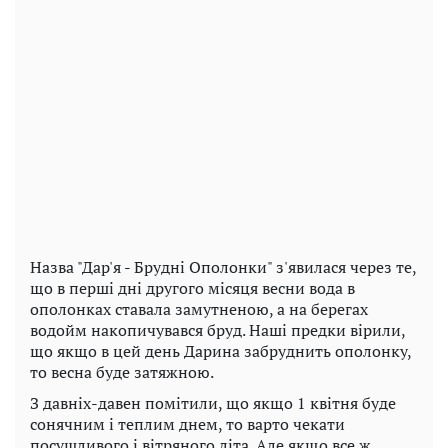
Назва "Дар'я - Брудні Ополонки" з'явилася через те,
що в перші дні другого місяця весни вода в
ополонках ставала замутненою, а на берегах
водойм накопичувався бруд. Наші предки вірили,
що якщо в цей день Дарина забруднить ополонку,
то весна буде затяжною.
З давніх-давен помітили, що якщо 1 квітня буде
сонячним і теплим днем, то варто чекати
посушливого і вітряного літа. Але якщо все ж