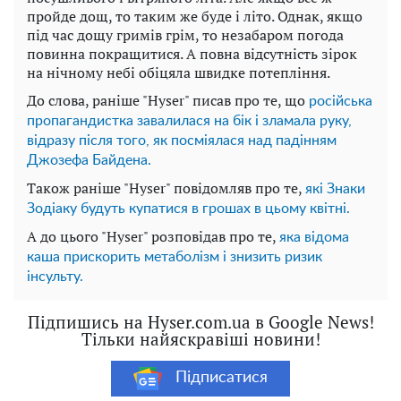
пройде дощ, то таким же буде і літо. Однак, якщо
під час дощу гримів грім, то незабаром погода
повинна покращитися. А повна відсутність зірок
на нічному небі обіцяла швидке потепління.
До слова, раніше "Hyser" писав про те, що
російська
пропагандистка завалилася на бік і зламала руку,
відразу після того, як посміялася над падінням
Джозефа Байдена.
Також раніше "Hyser" повідомляв про те,
які Знаки
Зодіаку будуть купатися в грошах в цьому квітні.
А до цього "Hyser" розповідав про те,
яка відома
каша прискорить метаболізм і знизить ризик
інсульту.
Підпишись на Hyser.com.ua в Google News!
Тільки найяскравіші новини!
Підписатися