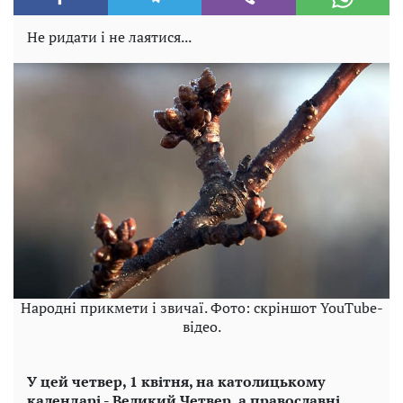
Не ридати і не лаятися...
Народні прикмети і звичаї. Фото: скріншот YouTube-
відео.
У цей четвер, 1 квітня, на католицькому
календарі - Великий Четвер, а православні