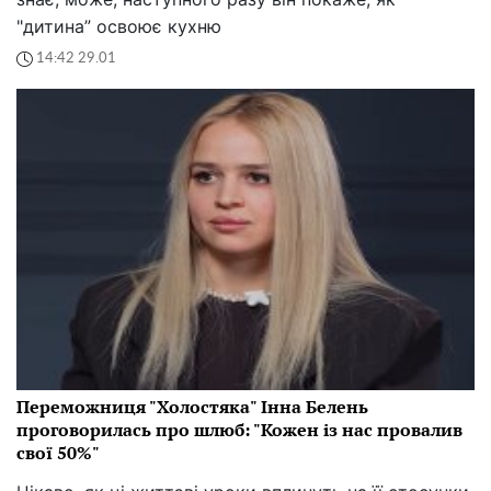
"дитина” освоює кухню
14:42 29.01
Переможниця "Холостяка" Інна Белень
проговорилась про шлюб: "Кожен із нас провалив
свої 50%"