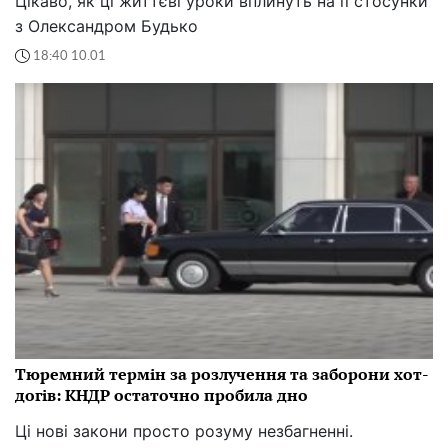
Цікаво, як ці життєві уроки вплинуть на її стосунки
з Олександром Будько
18:40 10.01
Тюремний термін за розлучення та заборони хот-
догів: КНДР остаточно пробила дно
Ці нові закони просто розуму незбагненні.