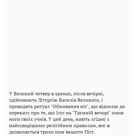
У Великий четвер в храмах, після вечірні,
здійснюють Літургію Василія Великого, і
проводять ритуал "Обмивання ніг", що відсилає до
переказу про те, що Ісус на "Таємній вечорі" омив
ноги своїх учнів. У цей день, навіть згідно з
найсуворішими релігійним правилам, все ж
дозволяється трохи пом'якшити Піст.