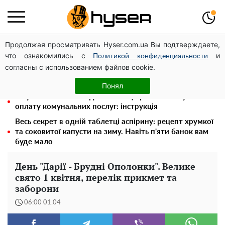
Продолжая просматривать Hyser.com.ua Вы подтверждаете,
Гола Олена Тополя у цікавих позах змусила відвисати
что ознакомились с
и
щелепи: злив відео – було лише початком
Политикой конфиденциальности
согласны с использованием файлов cookie.
Повністю гола Анна Трінчер блиснула "принадами":
таких розмірів ви ще не бачили
Понял
Як учасник бойових дій може оформити пільгу на
оплату комунальних послуг: інструкція
Весь секрет в одній таблетці аспірину: рецепт хрумкої
та соковитої капусти на зиму. Навіть п'яти банок вам
буде мало
День "Дарії - Брудні Ополонки". Велике
свято 1 квітня, перелік прикмет та
заборони
06:00 01.04