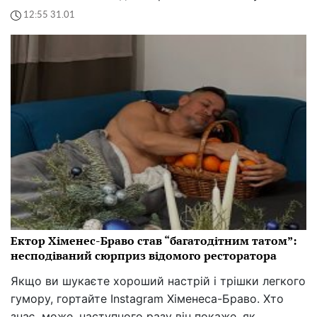
12:55 31.01
Ектор Хіменес-Браво став “багатодітним татом”:
несподіваний сюрприз відомого ресторатора
Якщо ви шукаєте хороший настрій і трішки легкого
гумору, гортайте Instagram Хіменеса-Браво. Хто
знає, може, наступного разу він покаже, як