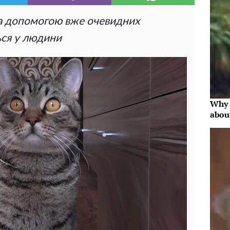
за допомогою вже очевидних
ься у людини
Why 
abou