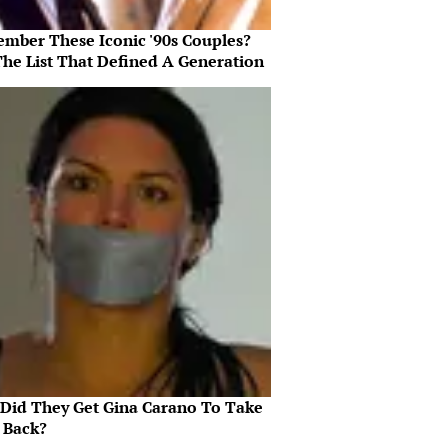
mber These Iconic '90s Couples?
The List That Defined A Generation
Did They Get Gina Carano To Take
l Back?