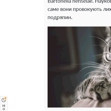
Bartonella henselae. Наук
саме вони провокують лих
подряпин.