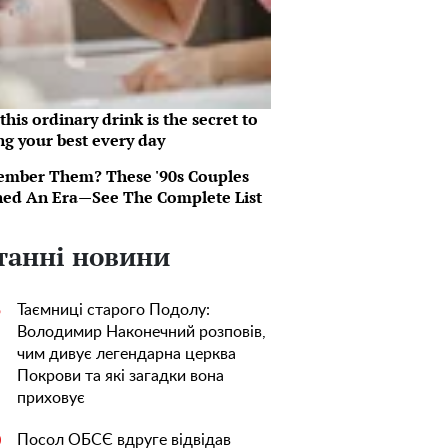
his ordinary drink is the secret to
ng your best every day
mber Them? These '90s Couples
ned An Era—See The Complete List
танні новини
Таємниці старого Подолу:
5
Володимир Наконечний розповів,
чим дивує легендарна церква
Покрови та які загадки вона
приховує
Посол ОБСЄ вдруге відвідав
0