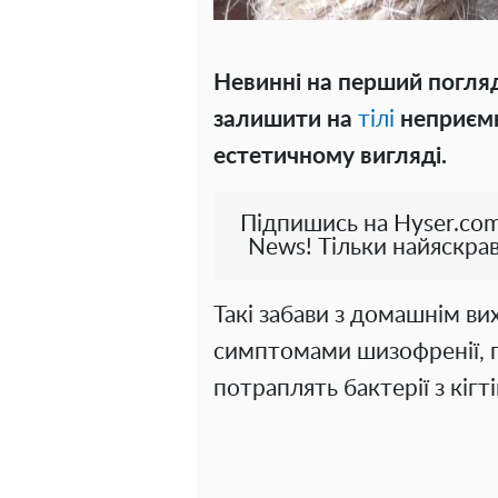
Невинні на перший погля
залишити на
тілі
неприємні
естетичному вигляді.
Підпишись на Hyser.com
News! Тільки найяскрав
Такі забави з домашнім в
симптомами шизофренії, пі
потраплять бактерії з кігт