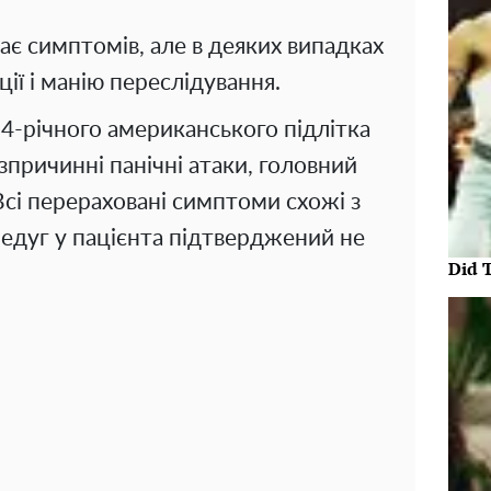
ає симптомів, але в деяких випадках
ії і манію переслідування.
14-річного американського підлітка
езпричинні панічні атаки, головний
 Всі перераховані симптоми схожі з
едуг у пацієнта підтверджений не
Did 