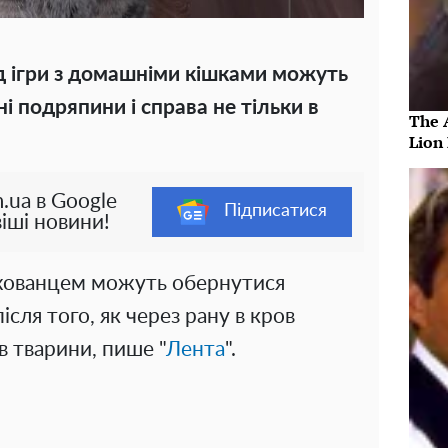
д ігри з домашніми кішками можуть
 подряпини і справа не тільки в
The 
Lion
.ua в Google
Підписатися
іші новини!
ихованцем можуть обернутися
сля того, як через рану в кров
ів тварини, пише "
Лента
".