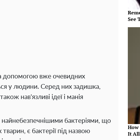
Reme
See 
за допомогою вже очевидних
ься у людини. Серед них задишка,
також нав'язливі ідеї і манія
о найнебезпечнішими бактеріями, що
How 
ях тварин, є бактерії під назвою
It Al