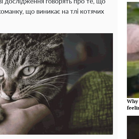
ові дослідження говорять про те, що
оманку, що виникає на тлі котячих
Why t
feeli