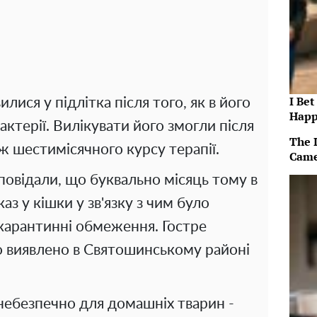
I Bet
илися у підлітка після того, як в його
Happ
актерії. Вилікувати його змогли після
The 
ож шестимісячного курсу терапії.
Came
повідали, що буквально місяць тому в
аз у кішки у зв'язку з чим було
карантинні обмеження. Гостре
о виявлено в Святошинському районі
небезпечно для домашніх тварин -