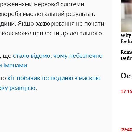
ураженнями нервової системи
хвороба має летальний результат.
юдини. Якщо захворювання не почати
 також може привести до летального
Why t
feeli
Reme
е, що
стало відомо, чому небезпечно
Defi
и іменами
.
Ос
 що
кіт побачив господиню з маскою
ежу реакцією
.
17:1
09:4