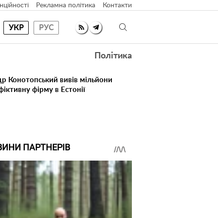
нційності
Рекламна політика
Контакти
УКР
РУС
Політика
др Конотопський вивів мільйони
іктивну фірму в Естонії
ВИНИ ПАРТНЕРІВ