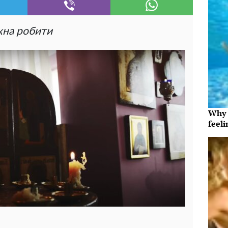
жна робити
Why t
feeli