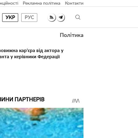
нційності
Рекламна політика
Контакти
УКР
РУС
Політика
овижна кар'єра від актора у
анта у керівники Федерації
ВИНИ ПАРТНЕРІВ