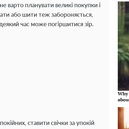
не варто планувати великі покупки і
вати або шити теж забороняється,
з деякий час може погіршитися зір.
Why 
abou
покійних, ставити свічки за упокій