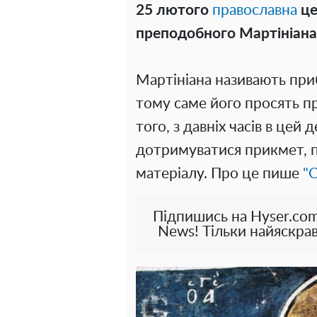
25 лютого
православна
це
преподобного Мартініана
Мартініана називають при
тому саме його просять пр
того, з давніх часів в цей
дотримуватися прикмет, пр
матеріалу. Про це пише
"С
Підпишись на Hyser.com
News! Тільки найяскрав