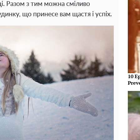
щі. Разом з тим можна сміливо
инку, що принесе вам щастя і успіх.
10 E
Prev