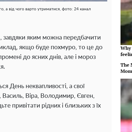
, а від чого варто утриматися, фото: 24 канал
и, завдяки яким можна передбачити
иклад, якщо буде похмуро, то це до
Why t
feeli
промені до ясних днів, але і мороз
The 
я.
Mom
ся День неквапливості, а свої
 Василь, Віра, Володимир, Євген,
дьте привітати рідних і близьких з їх