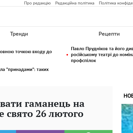
Про редакцію
Редакційна політика
Політика конфіде
Тренди
Рецепти
Павло Прудніков та його див
ловною точкою входу до
російському театрі до номін
профспілок
ула "принадами": таких
НО
вати гаманець на
е свято 26 лютого