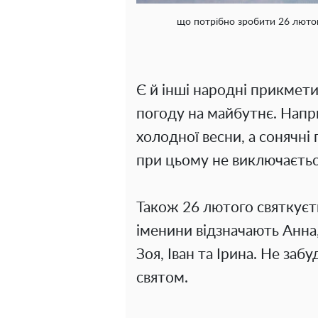
що потрібно зробити 26 лютого
Є й інші народні прикмет
погоду на майбутнє. Напр
холодної весни, а сонячні 
при цьому не виключаєтьс
Також 26 лютого святкуєть
іменини відзначають Анна,
Зоя, Іван та Ірина. Не забу
святом.