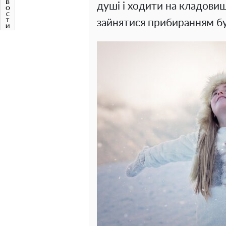
душі і ходити на кладови
зайнятися прибиранням буд