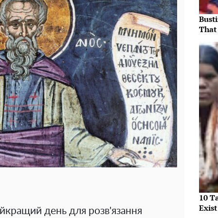
Bust
That 
10 T
Exist
айкращий день для розв'язання