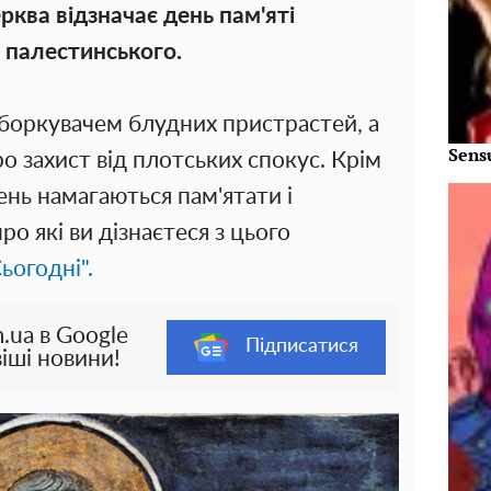
рква відзначає день пам'яті
 палестинського.
боркувачем блудних пристрастей, а
Sens
о захист від плотських спокус. Крім
 день намагаються пам'ятати і
о які ви дізнаєтеся з цього
ьогодні".
.ua в Google
Підписатися
іші новини!