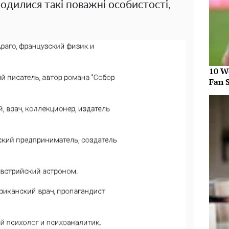
родилися такі поважні особистості,
10 W
Fan 