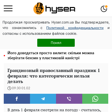
Продолжая просматривать Hyser.com.ua Вы подтверждаете,
Таку смакоту ви відкриватимете банку за банкою:
что ознакомились с
и
рецепт помідорів дольками з цибулею та олією на
Политикой конфиденциальности
согласны с использованием файлов cookie.
зиму
Як учасник бойових дій може оформити пільгу на
Понял
оплату комунальних послуг: інструкція
Його доведеться просто вилити: скільки можна
зберігати бензин у пластиковій каністрі
Грандиозный православный праздник 1
февраля: что категорически нельзя
делать
09:30 01.02
В день 1 февраля смотрели на погоду - считалось,