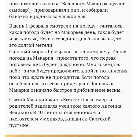
при помощи валенка. "Валенком Макар раздувает
самовар", - приговаривали они, и собирали
близких и родных за чашкой чая.
В день 1 февраля смотрели на погоду - считалось,
какая погода будет на Макарьев день, такая будет
и весь месяц. Если в середине дня была вьюга, то
это долгой метели.
Сильный мороз 1 февраля – к теплому лету. Теплая
погода на Макария - примета того, что первая
половина лета будет дождливой. Много звезд на
небе - зима будет продолжительной, и потепления
пока что ждать не приходится. Если погода
безоблачная, то весна придет рано. Капель на
Макария означало быстрое приближение весны.
Святой Макарий жил в Египте. После смерти
родителей заделался учеником святого Антония
Великого. В 40 лет стал священником и
настоятелем у монахов, живших в Скитской
пустыне.