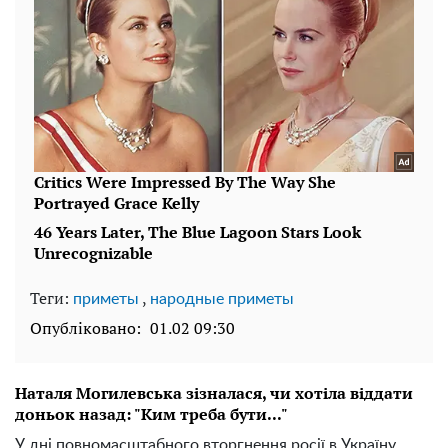
Теги:
,
приметы
народные приметы
Опубліковано:
01.02 09:30
Наталя Могилевська зізналася, чи хотіла віддати
доньок назад: "Ким треба бути..."
У дні повномасштабного вторгнення росії в Україну