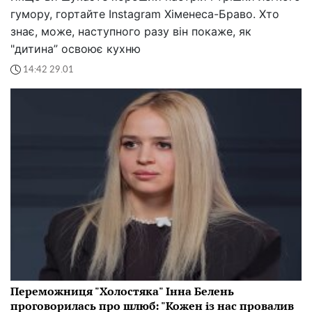
гумору, гортайте Instagram Хіменеса-Браво. Хто
знає, може, наступного разу він покаже, як
"дитина” освоює кухню
14:42 29.01
Переможниця "Холостяка" Інна Белень
проговорилась про шлюб: "Кожен із нас провалив