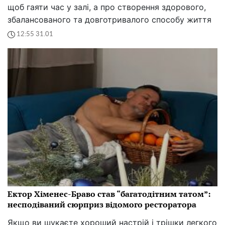
щоб гаяти час у залі, а про створення здорового,
збалансованого та довготривалого способу життя
12:55 31.01
Ектор Хіменес-Браво став “багатодітним татом”:
несподіваний сюрприз відомого ресторатора
Якщо ви шукаєте хороший настрій і трішки легкого