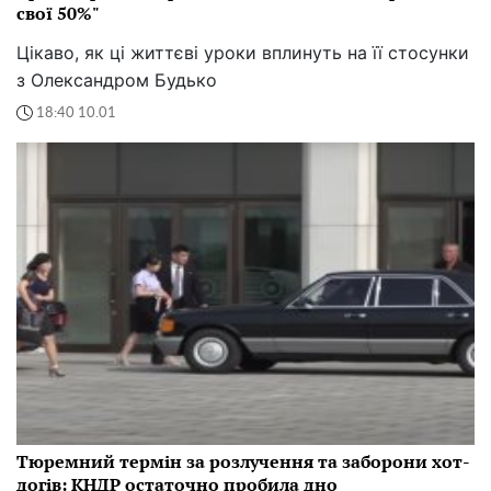
свої 50%"
Цікаво, як ці життєві уроки вплинуть на її стосунки
з Олександром Будько
18:40 10.01
Тюремний термін за розлучення та заборони хот-
догів: КНДР остаточно пробила дно