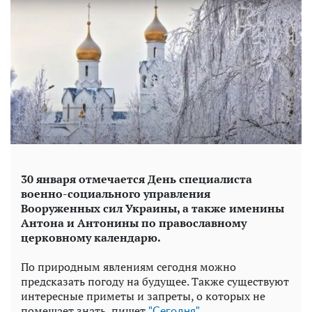
30 января отмечается День специалиста
военно-социального управления
Вооруженных сил Украины, а также именины
Антона и Антонины по православному
церковному календарю.
По природным явлениям сегодня можно
предсказать погоду на будущее. Также существуют
интересные приметы и запреты, о которых не
помешает знать, пишет
"Сегодня".