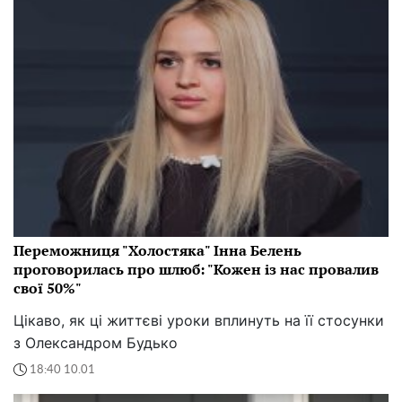
Переможниця "Холостяка" Інна Белень
проговорилась про шлюб: "Кожен із нас провалив
свої 50%"
Цікаво, як ці життєві уроки вплинуть на її стосунки
з Олександром Будько
18:40 10.01