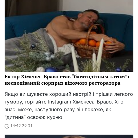
Ектор Хіменес-Браво став “багатодітним татом”:
несподіваний сюрприз відомого ресторатора
Якщо ви шукаєте хороший настрій і трішки легкого
гумору, гортайте Instagram Хіменеса-Браво. Хто
знає, може, наступного разу він покаже, як
"дитина” освоює кухню
14:42 29.01