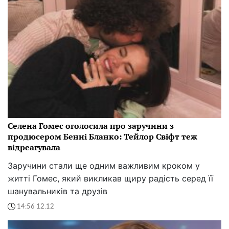
Селена Гомес оголосила про заручини з
продюсером Бенні Бланко: Тейлор Свіфт теж
відреагувала
Заручини стали ще одним важливим кроком у
житті Гомес, який викликав щиру радість серед її
шанувальників та друзів
14:56 12.12