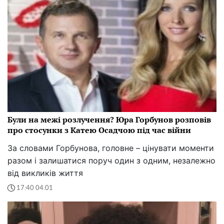
Були на межі розлучення? Юра Горбунов розповів
про стосунки з Катею Осадчою під час війни
За словами Горбунова, головне – цінувати моменти
разом і залишатися поруч один з одним, незалежно
від викликів життя
17:40 04.01