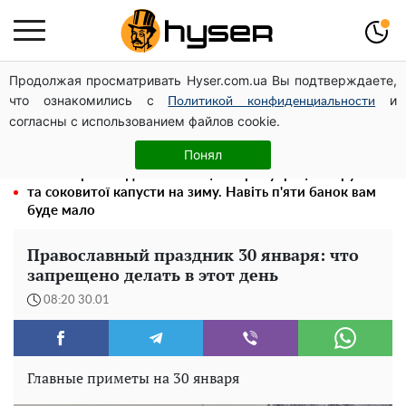
Продолжая просматривать Hyser.com.ua Вы подтверждаете,
Гола Олена Тополя у цікавих позах змусила відвисати
что ознакомились с
и
щелепи: злив відео – було лише початком
Политикой конфиденциальности
согласны с использованием файлов cookie.
Повністю гола Анна Трінчер блиснула "принадами":
таких розмірів ви ще не бачили
Понял
Весь секрет в одній таблетці аспірину: рецепт хрумкої
та соковитої капусти на зиму. Навіть п'яти банок вам
буде мало
Православный праздник 30 января: что
запрещено делать в этот день
08:20 30.01
Главные приметы на 30 января