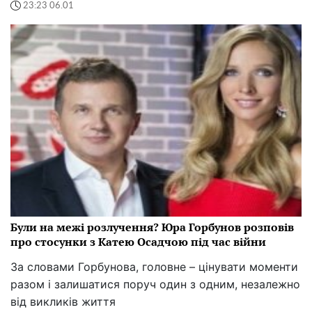
23:23 06.01
Були на межі розлучення? Юра Горбунов розповів
про стосунки з Катею Осадчою під час війни
За словами Горбунова, головне – цінувати моменти
разом і залишатися поруч один з одним, незалежно
від викликів життя