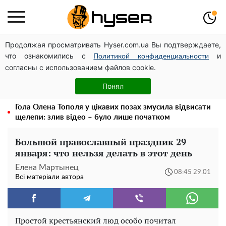
Продолжая просматривать Hyser.com.ua Вы подтверждаете,
Чи може Поштова площа стати головною точкою
что ознакомились с
и
входу до історичного Києва
Политикой конфиденциальности
согласны с использованием файлов cookie.
Павло Прудніков та його дивовижна кар'єра від актора
у російському театрі до номінанта у керівники
Понял
Федерації профспілок
Гола Олена Тополя у цікавих позах змусила відвисати
щелепи: злив відео – було лише початком
Большой православный праздник 29
января: что нельзя делать в этот день
Елена Мартынец
08:45 29.01
Всі матеріали автора
Простой крестьянский люд особо почитал