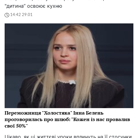
"дитина” освоює кухню
14:42 29.01
Переможниця "Холостяка" Інна Белень
проговорилась про шлюб: "Кожен із нас провалив
свої 50%"
Цікаво, як ці життєві уроки вплинуть на її стосунки