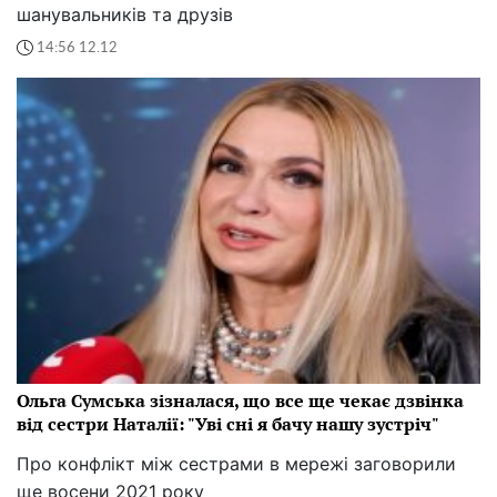
шанувальників та друзів
14:56 12.12
Ольга Сумська зізналася, що все ще чекає дзвінка
від сестри Наталії: "Уві сні я бачу нашу зустріч"
Про конфлікт між сестрами в мережі заговорили
ще восени 2021 року