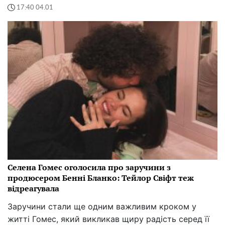
17:40 04.01
Селена Гомес оголосила про заручини з
продюсером Бенні Бланко: Тейлор Свіфт теж
відреагувала
Заручини стали ще одним важливим кроком у
житті Гомес, який викликав щиру радість серед її