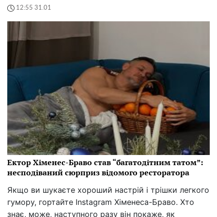
12:55 31.01
Ектор Хіменес-Браво став “багатодітним татом”:
несподіваний сюрприз відомого ресторатора
Якщо ви шукаєте хороший настрій і трішки легкого
гумору, гортайте Instagram Хіменеса-Браво. Хто
знає, може, наступного разу він покаже, як