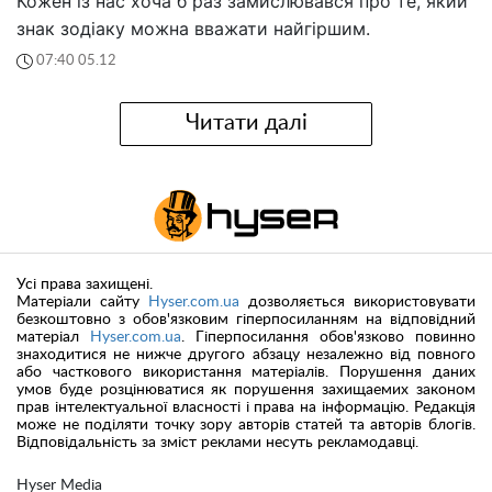
Кожен із нас хоча б раз замислювався про те, який
знак зодіаку можна вважати найгіршим.
07:40 05.12
Читати далі
Усі права захищені.
Матеріали сайту
Hyser.com.ua
дозволяється використовувати
безкоштовно з обов'язковим гіперпосиланням на відповідний
матеріал
Hyser.com.ua
. Гіперпосилання обов'язково повинно
знаходитися не нижче другого абзацу незалежно від повного
або часткового використання матеріалів. Порушення даних
умов буде розцінюватися як порушення захищаемих законом
прав інтелектуальної власності і права на інформацію. Редакція
може не поділяти точку зору авторів статей та авторів блогів.
Відповідальність за зміст реклами несуть рекламодавці.
Hyser Media