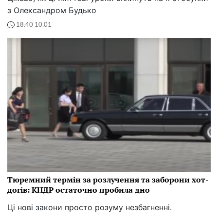
з Олександром Будько
18:40 10.01
Тюремний термін за розлучення та заборони хот-
догів: КНДР остаточно пробила дно
Ці нові закони просто розуму незбагненні.