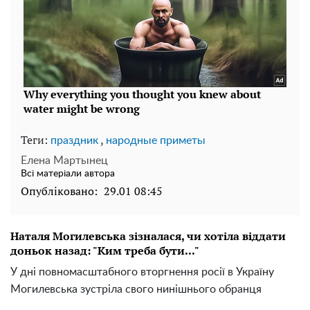
Теги:
,
праздник
народные приметы
Елена Мартынец
Всі матеріали автора
Опубліковано:
29.01 08:45
Наталя Могилевська зізналася, чи хотіла віддати
доньок назад: "Ким треба бути..."
У дні повномасштабного вторгнення росії в Україну
Могилевська зустріла свого нинішнього обранця