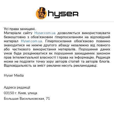
Усі права захищені.
Матеріали сайту
Hyser.com.ua
дозволяється використовувати
безкоштовно з обов'язковим гіперпосиланням на відповідний
матеріал
Hyser.com.ua
. Гіперпосилання обов'язково повинно
знаходитися не нижче другого абзацу незалежно від повного
або часткового використання матеріалів. Порушення даних
умов буде розцінюватися як порушення захищаемих законом
прав інтелектуальної власності і права на інформацію. Редакція
може не поділяти точку зору авторів статей та авторів блогів.
Відповідальність за зміст реклами несуть рекламодавці.
Hyser Media
Адреса редакції
03150 г. Киев, улица
Большая Васильковская, 71