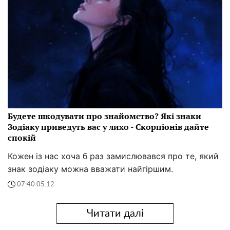
Будете шкодувати про знайомство? Які знаки
Зодіаку приведуть вас у лихо - Скорпіонів дайте
спокій
Кожен із нас хоча б раз замислювався про те, який
знак зодіаку можна вважати найгіршим.
07:40 05.12
Читати далі