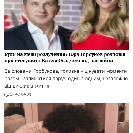
Були на межі розлучення? Юра Горбунов розповів
про стосунки з Катею Осадчою під час війни
За словами Горбунова, головне – цінувати моменти
разом і залишатися поруч один з одним, незалежно
від викликів життя
17:40 04.01