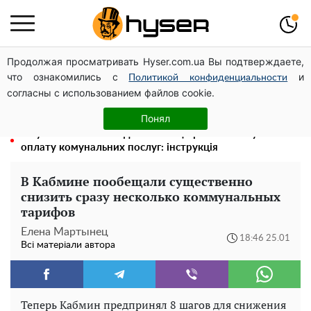
Продолжая просматривать Hyser.com.ua Вы подтверждаете,
Гола Олена Тополя у цікавих позах змусила відвисати
что ознакомились с
и
щелепи: злив відео – було лише початком
Политикой конфиденциальности
согласны с использованием файлов cookie.
Олена Тополя злив відео – це далеко не все: фронтмен
"Антитіла" Тарас Тополя став наступним
Понял
Як учасник бойових дій може оформити пільгу на
оплату комунальних послуг: інструкція
В Кабмине пообещали существенно
снизить сразу несколько коммунальных
тарифов
Елена Мартынец
18:46 25.01
Всі матеріали автора
Теперь Кабмин предпринял 8 шагов для снижения