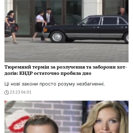
Тюремний термін за розлучення та заборони хот-
догів: КНДР остаточно пробила дно
Ці нові закони просто розуму незбагненні.
23:23 06.01