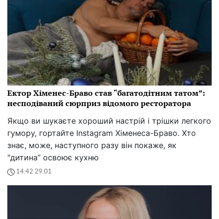
Ектор Хіменес-Браво став “багатодітним татом”:
несподіваний сюрприз відомого ресторатора
Якщо ви шукаєте хороший настрій і трішки легкого
гумору, гортайте Instagram Хіменеса-Браво. Хто
знає, може, наступного разу він покаже, як
"дитина” освоює кухню
14:42 29.01