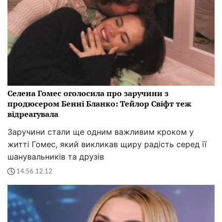
Селена Гомес оголосила про заручини з
продюсером Бенні Бланко: Тейлор Свіфт теж
відреагувала
Заручини стали ще одним важливим кроком у
житті Гомес, який викликав щиру радість серед її
шанувальників та друзів
14:56 12.12