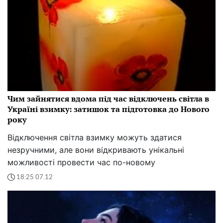
Чим зайнятися вдома під час відключень світла в
Україні взимку: затишок та підготовка до Нового
року
Відключення світла взимку можуть здатися
незручними, але вони відкривають унікальні
можливості провести час по-новому
18:25 07.12