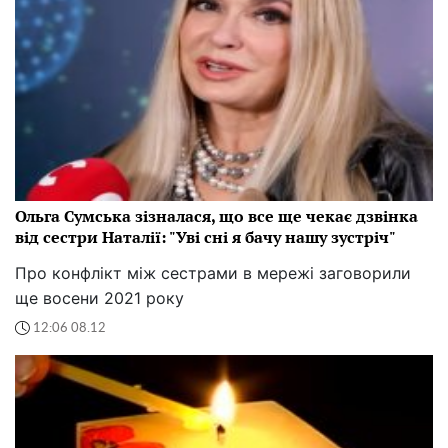
Ольга Сумська зізналася, що все ще чекає дзвінка
від сестри Наталії: "Уві сні я бачу нашу зустріч"
Про конфлікт між сестрами в мережі заговорили
ще восени 2021 року
12:06 08.12