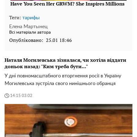
Теги:
тарифы
Елена Мартынец
Всі матеріали автора
Опубліковано:
25.01 18:46
Наталя Могилевська зізналася, чи хотіла віддати
доньок назад: "Ким треба бути..."
У дні повномасштабного вторгнення росії в Україну
Могилевська зустріла свого нинішнього обранця
14:15 03.02