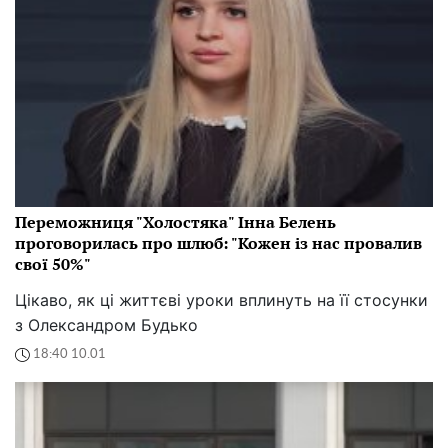
Переможниця "Холостяка" Інна Белень
проговорилась про шлюб: "Кожен із нас провалив
свої 50%"
Цікаво, як ці життєві уроки вплинуть на її стосунки
з Олександром Будько
18:40 10.01