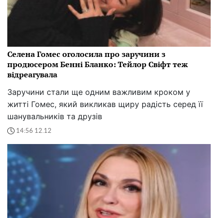
Селена Гомес оголосила про заручини з
продюсером Бенні Бланко: Тейлор Свіфт теж
відреагувала
Заручини стали ще одним важливим кроком у
житті Гомес, який викликав щиру радість серед її
шанувальників та друзів
14:56 12.12