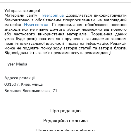
Усі права захищені.
Матеріали сайту
Hyser.com.ua
дозволяється використовувати
безкоштовно з обов'язковим гіперпосиланням на відповідний
матеріал
Hyser.com.ua
. Гіперпосилання обов'язково повинно
знаходитися не нижче другого абзацу незалежно від повного
або часткового використання матеріалів. Порушення даних
умов буде розцінюватися як порушення захищаемих законом
прав інтелектуальної власності і права на інформацію. Редакція
може не поділяти точку зору авторів статей та авторів блогів.
Відповідальність за зміст реклами несуть рекламодавці.
Hyser Media
Адреса редакції
03150 г. Киев, улица
Большая Васильковская, 71
Про редакцію
Редакційна політика
Політика конфіденційності