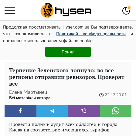
Продолжая просматривать Hyser.com.ua Вы подтверждаете,
Дрони із націнкою: Олександр Конотопський вивів
что ознакомились с
и
мільйони оборонного бюджету через фіктивну фірму в
Политикой конфиденциальности
согласны с использованием файлов cookie.
Естонії
Гола Олена Тополя у цікавих позах змусила відвисати
Понял
щелепи: злив відео – було лише початком
Терпение Зеленского лопнуло: во все
регионы отправили ревизоров. Проверят
все
Елена Мартынец
22:42 20.01
Всі матеріали автора
Провести полный аудит всех областей и города
Киева на соответствие имеющихся тарифов.