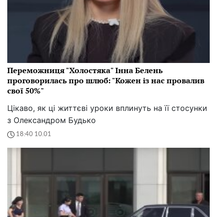
Переможниця "Холостяка" Інна Белень
проговорилась про шлюб: "Кожен із нас провалив
свої 50%"
Цікаво, як ці життєві уроки вплинуть на її стосунки
з Олександром Будько
18:40 10.01