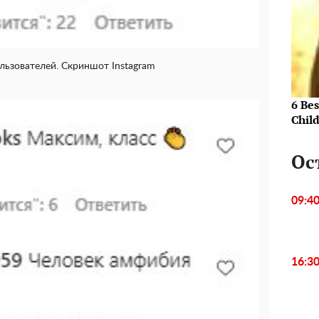
ьзователей. Скриншот Instagram
6 Be
Chil
Ос
09:4
16:3