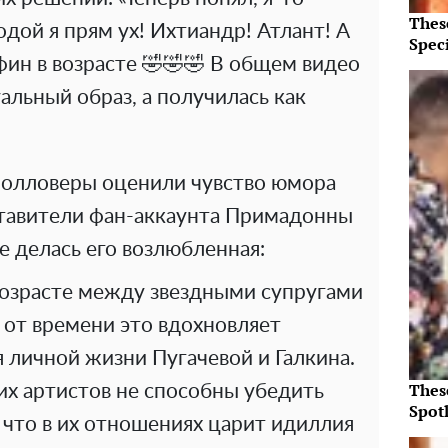
Thes
одой я прям ух! Ихтиандр! Атлант! А
Speci
ьфин в возрасте 🤣🤣🤣 В общем видео
уальный образ, а получилась как
фолловеры оценили чувство юмора
ставители фан-аккаунта Примадонны
е делась его возлюбленная:
 возрасте между звездными супругами
я от времени это вдохновляет
 личной жизни Пугачевой и Галкина.
Thes
их артистов не способны убедить
Spotl
 что в их отношениях царит идиллия