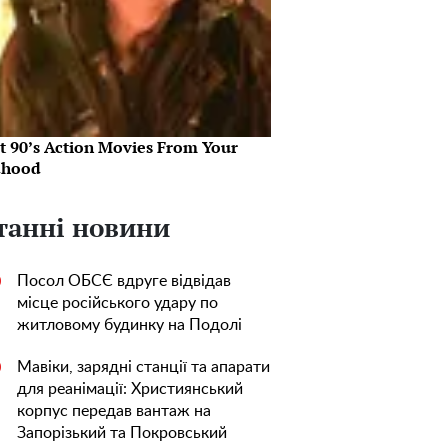
st 90’s Action Movies From Your
dhood
танні новини
Посол ОБСЄ вдруге відвідав
0
місце російського удару по
житловому будинку на Подолі
Мавіки, зарядні станції та апарати
0
для реанімації: Християнський
корпус передав вантаж на
Запорізький та Покровський