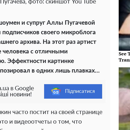
Пугачева, фото: скиншот You Tube
шоумен и супруг Аллы Пугачевой
 подписчиков своего микроблога
шнего архива. На этот раз артист
е человека с отличными
See T
Tran
ю. Эффектности картинке
т позировал в одних лишь плавках…
.ua в Google
Підписатися
іші новини!
лкин часто постит на своей странице
ото и видеоотчеты о том, что