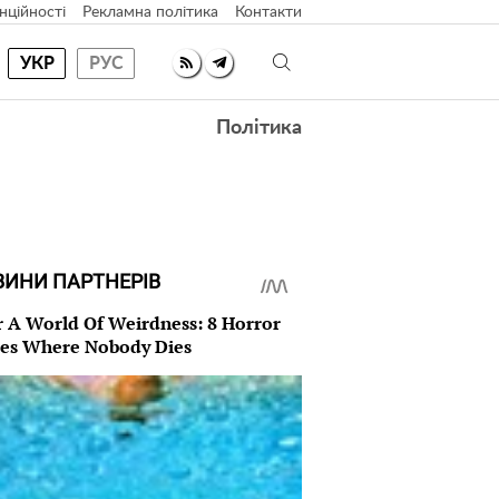
нційності
Рекламна політика
Контакти
УКР
РУС
Політика
ВИНИ ПАРТНЕРІВ
r A World Of Weirdness: 8 Horror
es Where Nobody Dies