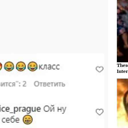
Thes
Inte