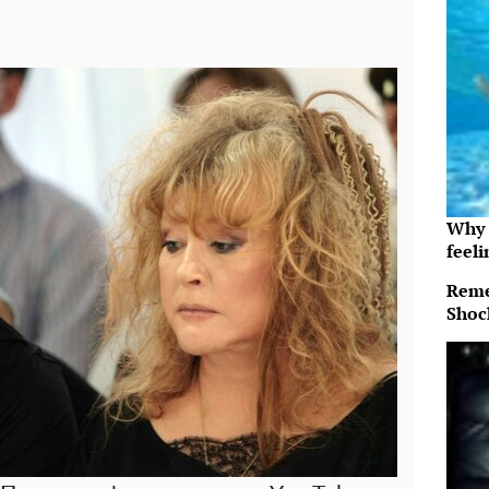
Why t
feeli
Reme
Shoc