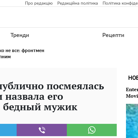
Про редакцію
Редакційна політика
Політика конфіде
Тренди
Рецепти
ко не все: фронтмен
упним
НО
публично посмеялась
Ente
 назвала его
Movi
: бедный мужик