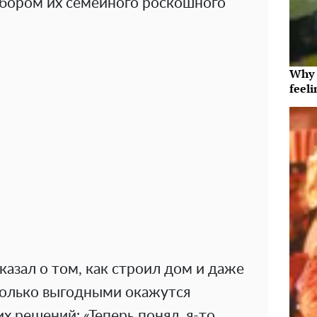
абором их семейного роскошного
Why t
feeli
казал о том, как строил дом и даже
сколько выгодными окажутся
х решений: «Теперь понял, я-то