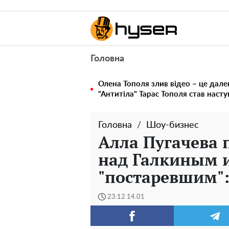
Головна
Олена Тополя злив відео – це дале
"Антитіла" Тарас Тополя став наст
Головна
Шоу-бизнес
Алла Пугачева 
над Галкиным и
"постаревшим"
23:12 14.01