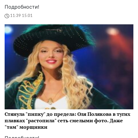
Подробности!
11:39 15.01
Стянула "пипку" до предела: Оля Полякова в тугих
плавках "растопила" сеть смелыми фото. Даже
"там" морщинки
Подробности!