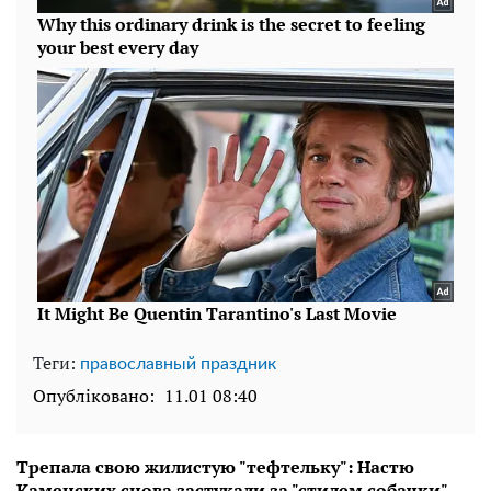
Теги:
православный праздник
Опубліковано:
11.01 08:40
Трепала свою жилистую "тефтельку": Настю
Каменских снова застукали за "стилем собачки"