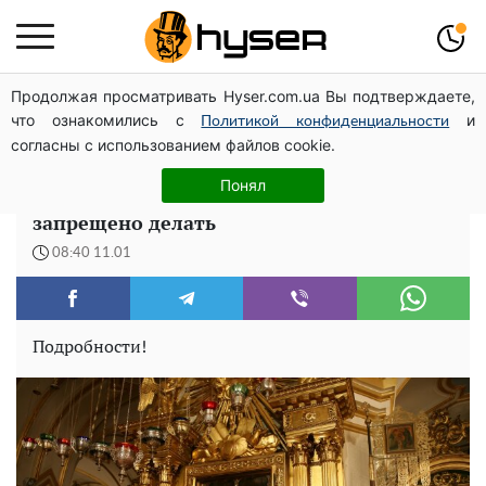
Продолжая просматривать Hyser.com.ua Вы подтверждаете,
Гола Олена Тополя у цікавих позах змусила відвисати
что ознакомились с
и
щелепи: злив відео – було лише початком
Политикой конфиденциальности
согласны с использованием файлов cookie.
Самый тревожный православный
Понял
праздник 11 января: что категорически
запрещено делать
08:40 11.01
Подробности!