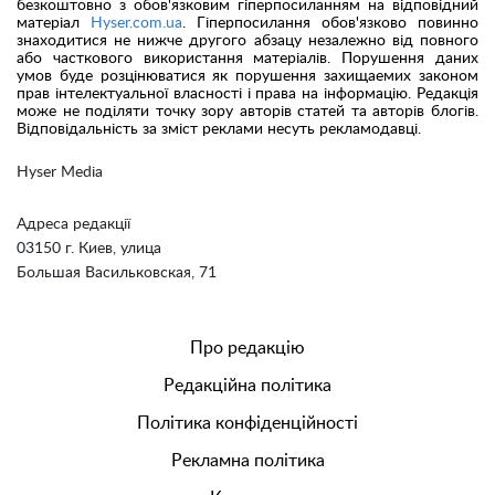
безкоштовно з обов'язковим гіперпосиланням на відповідний
матеріал
Hyser.com.ua
. Гіперпосилання обов'язково повинно
знаходитися не нижче другого абзацу незалежно від повного
або часткового використання матеріалів. Порушення даних
умов буде розцінюватися як порушення захищаемих законом
прав інтелектуальної власності і права на інформацію. Редакція
може не поділяти точку зору авторів статей та авторів блогів.
Відповідальність за зміст реклами несуть рекламодавці.
Hyser Media
Адреса редакції
03150 г. Киев, улица
Большая Васильковская, 71
Про редакцію
Редакційна політика
Політика конфіденційності
Рекламна політика