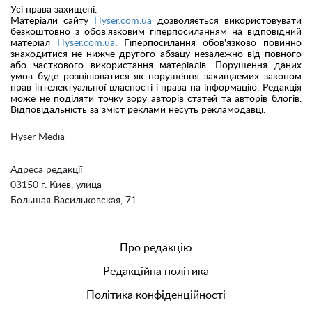
Усі права захищені.
Матеріали сайту
Hyser.com.ua
дозволяється використовувати
безкоштовно з обов'язковим гіперпосиланням на відповідний
матеріал
Hyser.com.ua
. Гіперпосилання обов'язково повинно
знаходитися не нижче другого абзацу незалежно від повного
або часткового використання матеріалів. Порушення даних
умов буде розцінюватися як порушення захищаемих законом
прав інтелектуальної власності і права на інформацію. Редакція
може не поділяти точку зору авторів статей та авторів блогів.
Відповідальність за зміст реклами несуть рекламодавці.
Hyser Media
Адреса редакції
03150 г. Киев, улица
Большая Васильковская, 71
Про редакцію
Редакційна політика
Політика конфіденційності