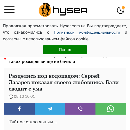
Продолжая просматривать Hyser.com.ua Вы подтверждаете,
Посол ОБСЄ вдруге відвідав місце російського удару
что ознакомились с
и
по житловому будинку на Подолі
Политикой конфиденциальности
согласны с использованием файлов cookie.
Гола Олена Тополя у цікавих позах змусила відвисати
щелепи: злив відео – було лише початком
Понял
Повністю гола Анна Трінчер блиснула "принадами":
таких розмірів ви ще не бачили
Разделись под водопадом: Сергей
Лазарев показал своего любовника. Бали
сводит с ума
08:10 10.01
Тайное стало явным...