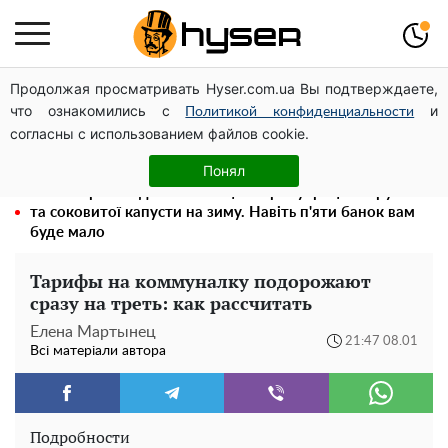
Продолжая просматривать Hyser.com.ua Вы подтверждаете,
Олена Тополя злив відео – це далеко не все: фронтмен
что ознакомились с
и
"Антитіла" Тарас Тополя став наступним
Политикой конфиденциальности
согласны с использованием файлов cookie.
Як учасник бойових дій може оформити пільгу на
оплату комунальних послуг: інструкція
Понял
Весь секрет в одній таблетці аспірину: рецепт хрумкої
та соковитої капусти на зиму. Навіть п'яти банок вам
буде мало
Тарифы на коммуналку подорожают
сразу на треть: как рассчитать
Елена Мартынец
21:47 08.01
Всі матеріали автора
Подробности