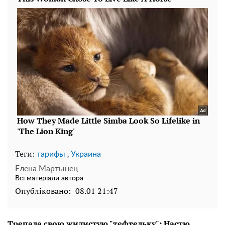
Теги:
,
тарифы
Украина
Елена Мартынец
Всі матеріали автора
Опубліковано:
08.01 21:47
Трепала свою жилистую "тефтельку": Настю