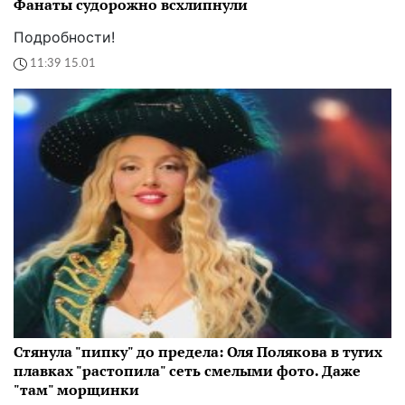
Фанаты судорожно всхлипнули
Подробности!
11:39 15.01
Стянула "пипку" до предела: Оля Полякова в тугих
плавках "растопила" сеть смелыми фото. Даже
"там" морщинки