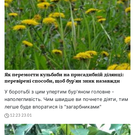
Як перемогти кульбаби на присадибній ділянці:
перевірені способи, щоб бур'ян зник назавжди
У боротьбі з цим упертим бур'яном головне -
наполегливість. Чим швидше ви почнете діяти, тим
легше буде впоратися із "загарбниками"
12:23 23.01