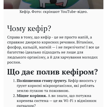
Кефір. Фото: скріншот YouTube-відео.
Чому кефір?
Справа в тому, що кефір - це не просто напій, а
справжнє джерело корисних речовин. Вітаміни,
фосфор, кальцій, магній — і не перелічити! І все це
багатство ідеально підходить не лише для
людського організму, а й для харчування молодих
рослин.
Що дає полив кефіром?
Поліпшення стану ґрунту.
Кефір вносить у
ґрунт корисні мікроорганізми, які роблять
землю пухкою та поживною.
Міцне коріння.
А ви знали, що потужна
коренева система — це як Wi-Fi з відмінним
сигналом?