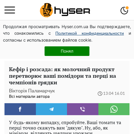
Продолжая просматривать Hyser.com.ua Вы подтверждаете,
Українська авіатранспортна асоціація звернулася до
что ознакомились с
и
Мінфіну із закликом уніфікувати оподаткування
Политикой конфиденциальности
согласны с использованием файлов cookie.
авіалізингу
Повністю гола Анна Трінчер блиснула "принадами":
Понял
таких розмірів ви ще не бачили
Кефір і розсада: як молочний продукт
перетворює ваші помідори та перці на
чемпіонів грядки
Вікторія Паламарчук
13:04 16.01
Всі матеріали автора
У будь-якому випадку, спробуйте. Ваші томати та
перці точно скажуть вам "дякую". Ну, або, як
мінімум, віддячать щедрим урожаєм