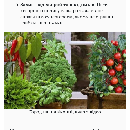
Захист від хвороб та шкідників.
Після
кефірного поливу ваша розсада стане
справжнім супергероєм, якому не страшні
грибки, ні злі жуки.
Город на підвіконні, кадр з відео