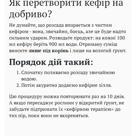
Як перетворити кефір на
добриво?
Не думайте, що розсада впорається з чистим
кефіром - вона, звичайно, боєць, але це буде надто
сильним ударом. Розводьте продукт: на кожні 100
мл кефіру беріть 900 мл води. Отриману суміш
вносите
лише під корінь
і лише на вологий ґрунт.
Порядок дій такий:
Спочатку поливаємо розсаду звичайною
водою.
Потім акуратно додаємо кефірне зілля.
Цю процедуру можна повторювати раз на 10 днів.
А якщо пересаджує рослини у відкритий ґрунт, не
забудьте підтримати їх «кефірною терапією» до
тих пір, поки вони не вкореняться.