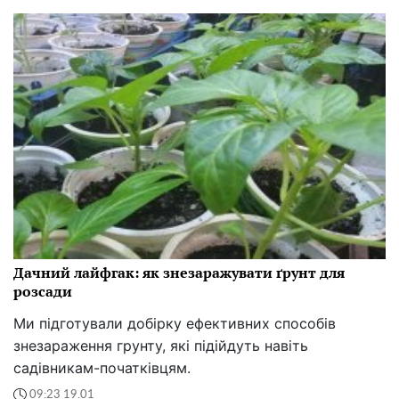
Дачний лайфгак: як знезаражувати ґрунт для
розсади
Ми підготували добірку ефективних способів
знезараження грунту, які підійдуть навіть
садівникам-початківцям.
09:23 19.01