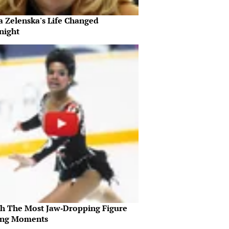
a Zelenska's Life Changed
night
h The Most Jaw‑Dropping Figure
ing Moments