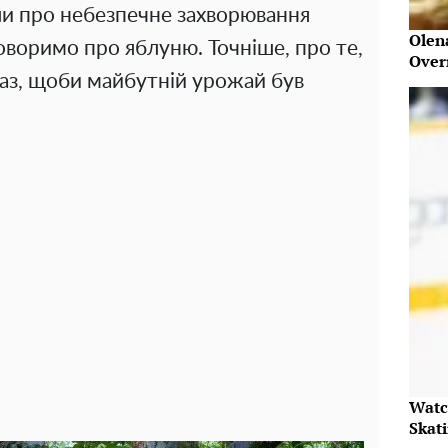
и про небезпечне захворювання
Olen
говоримо про яблуню. Точніше, про те,
Over
раз, щоби майбутній урожай був
Watc
Skat