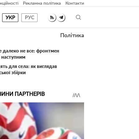
нційності
Рекламна політика
Контакти
УКР
РУС
Політика
е далеко не все: фронтмен
в наступним
ять для села: як виглядав
ської збірки
ВИНИ ПАРТНЕРІВ