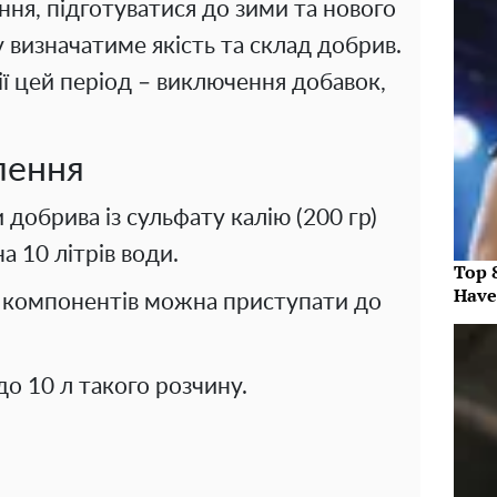
ня, підготуватися до зими та нового
у визначатиме якість та склад добрив.
ї цей період – виключення добавок,
лення
добрива із сульфату калію (200 гр)
а 10 літрів води.
Top 
Have
я компонентів можна приступати до
о 10 л такого розчину.