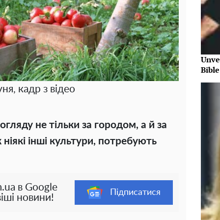
Unve
Bibl
ня, кадр з відео
гляду не тільки за городом, а й за
 ніякі інші культури, потребують
.ua в Google
Підписатися
іші новини!