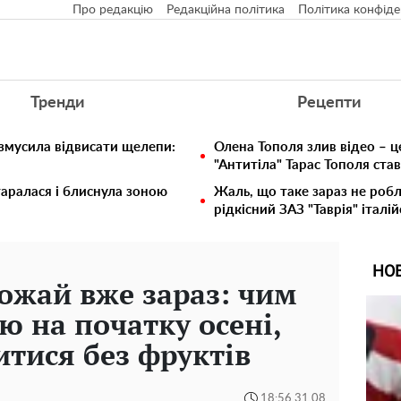
Про редакцію
Редакційна політика
Політика конфіде
Тренди
Рецепти
 змусила відвисати щелепи:
Олена Тополя злив відео – ц
"Антитіла" Тарас Тополя ста
таралася і блиснула зоною
Жаль, що таке зараз не робл
рідкісний ЗАЗ "Таврія" італій
НО
ожай вже зараз: чим
ю на початку осені,
тися без фруктів
18:56 31.08