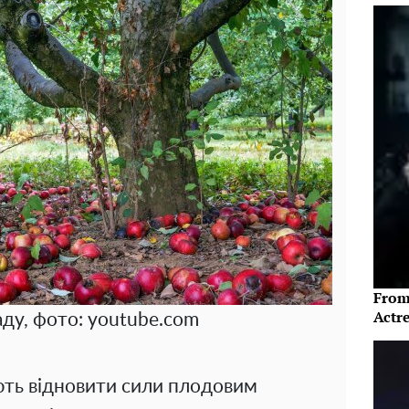
From
Actre
аду, фото: youtube.com
ють відновити сили плодовим