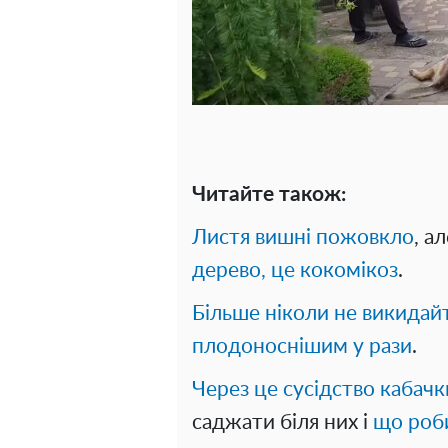
Читайте також:
Листя вишні пожовкло
, а
дерево, це кокомікоз
.
Більше ніколи не викидай
плодоноснішим у рази
.
Через це сусідство кабачк
саджати біля них і
що роби