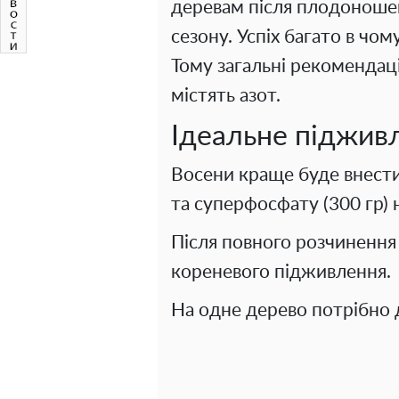
деревам після плодоношен
сезону. Успіх багато в чом
Тому загальні рекомендаці
містять азот.
Ідеальне піджив
Восени краще буде внести 
та суперфосфату (300 гр) н
Після повного розчиненн
кореневого підживлення.
На одне дерево потрібно д