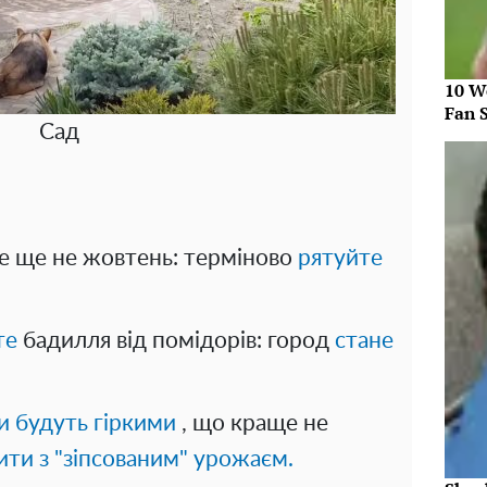
10 W
Fan 
Сад
ле ще не жовтень: терміново
рятуйте
те
бадилля від помідорів: город
стане
и будуть гіркими
, що краще не
ти з "зіпсованим" урожаєм.