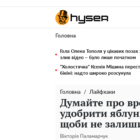
Головна
Гола Олена Тополя у цікавих позах
злив відео – було лише початком
"Холостячка" Ксенія Мішина перес
бікіні: надто широко розсунула
Головна
Лайфхаки
Думайте про вр
удобрити яблун
щоби не залиши
Вікторія Паламарчук