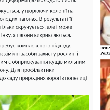
чи деформацію молодого листя.
ується, утворюючи колонії на
лодих пагонах. В результаті її
тільки скручується, але і може
інку, а пагони викривляються.
требує комплексного підходу.
Crit
Port
хімічні засоби захисту рослин, і
ним є обприскування кущів мильним
юну. Для профілактики
до саду природних ворогів попелиці