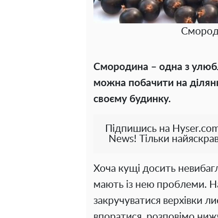
Смороди
Смородина – одна з улюбле
можна побачити на ділянк
своєму будинку.
Підпишись на Hyser.com
News! Тільки найяскрав
Хоча кущі досить невибагл
мають із нею проблеми. 
закручуватися верхівки лис
впоратися, розповімо ниж