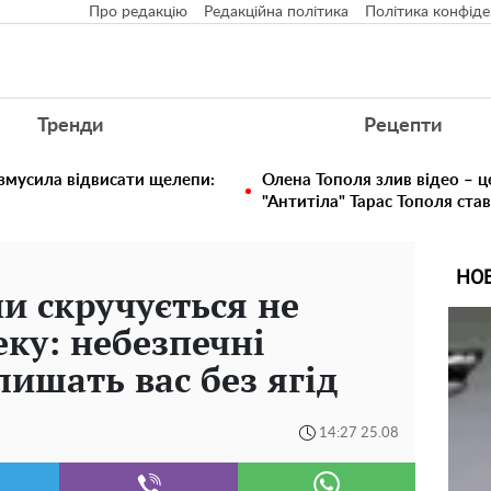
Про редакцію
Редакційна політика
Політика конфіде
Тренди
Рецепти
 змусила відвисати щелепи:
Олена Тополя злив відео – ц
"Антитіла" Тарас Тополя ста
НО
и скручується не
еку: небезпечні
лишать вас без ягід
14:27 25.08