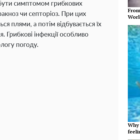
бути симптомом грибкових
From
ракноз чи септоріоз. При цих
Worl
ься плями, а потім відбувається їх
. Грибкові інфекції особливо
ологу погоду.
Why t
feeli