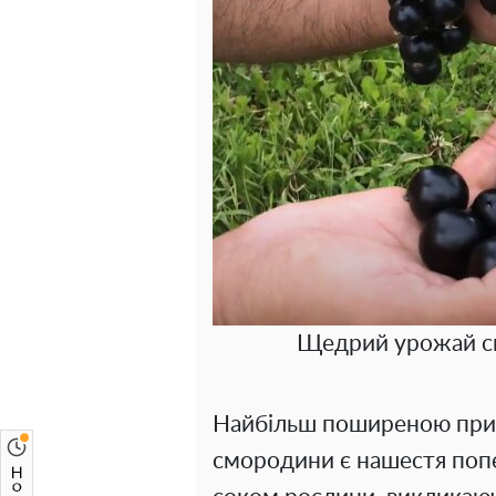
Щедрий урожай см
Найбільш поширеною прич
смородини є нашестя попе