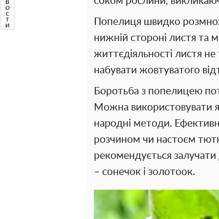
соком рослини, викликаю
Попелиця швидко розмнож
нижній стороні листя та мо
життєдіяльності листя не 
набувати жовтуватого відт
Боротьба з попелицею по
Можна використовувати як 
народні методи. Ефектив
розчином чи настоєм тют
рекомендується залучати 
– сонечок і золотоок.