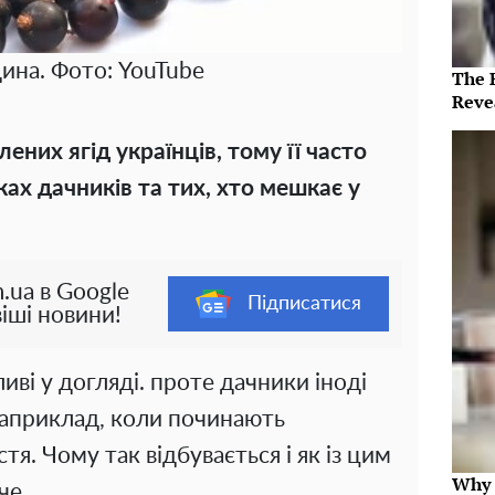
на. Фото: YouTube
The 
Reve
них ягід українців, тому її часто
ах дачників та тих, хто мешкає у
.ua в Google
Підписатися
іші новини!
иві у догляді. проте дачники іноді
Наприклад, коли починають
тя. Чому так відбувається і як із цим
Why t
че.