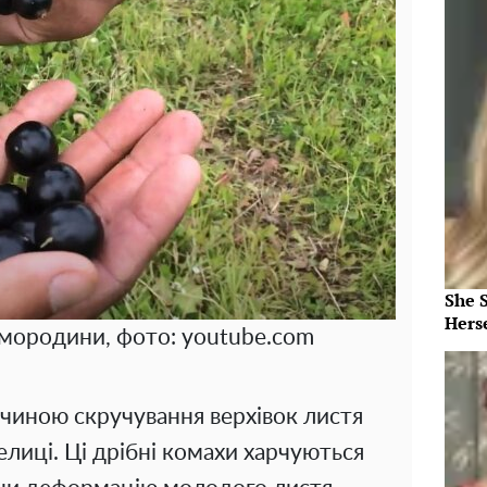
She 
Herse
ородини, фото: youtube.com
иною скручування верхівок листя
лиці. Ці дрібні комахи харчуються