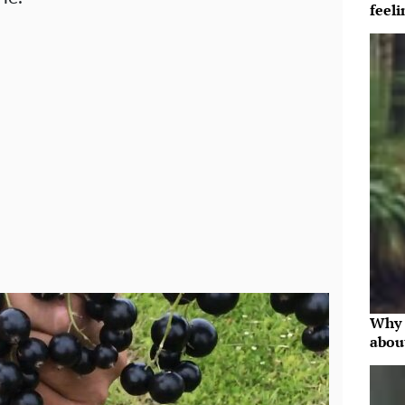
feeli
Why 
abou