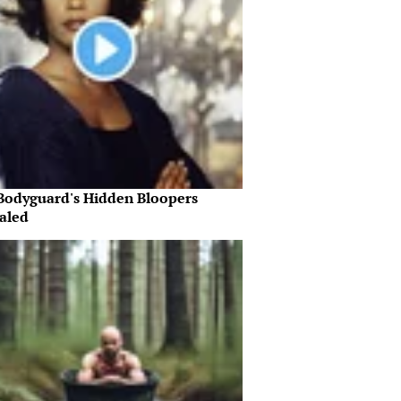
Bodyguard's Hidden Bloopers
aled