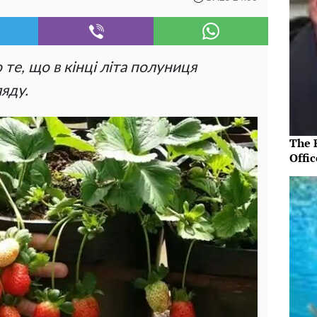
 те, що в кінці літа полуниця
яду.
The R
Offic