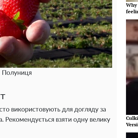
Why t
feeli
Полуниця
т
асто використовують для догляду за
Culk
а. Рекомендується взяти одну велику
Vers