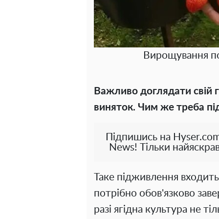
Вирощування по
Важливо доглядати свій го
виняток. Чим же треба п
Підпишись на Hyser.com
News! Тільки найяскрав
Таке підживлення входить
потрібно обов'язково зав
разі ягідна культура не ті