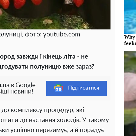
луниці, фото: youtube.com
Why t
feeli
род завжди і кінець літа - не
ідгодувати полуницю вже зараз?
.ua в Google
Підписатися
іші новини!
 до комплексу процедур, які
ершити до настання холодів. У такому
льки успішно перезимує, а й порадує