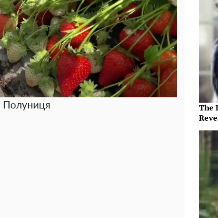
Полуниця
The 
Reve