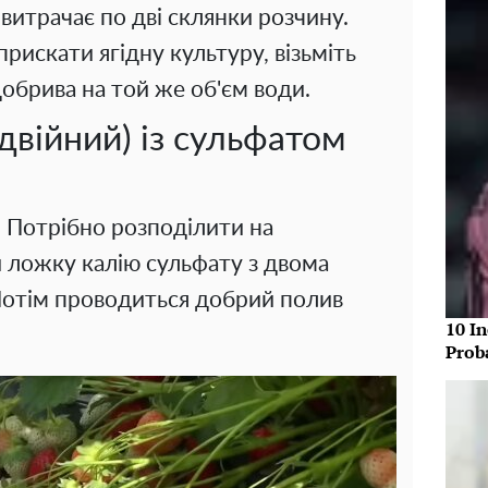
витрачає по дві склянки розчину.
рискати ягідну культуру, візьміть
обрива на той же об'єм води.
війний) із сульфатом
. Потрібно розподілити на
 ложку калію сульфату з двома
отім проводиться добрий полив
10 In
Prob