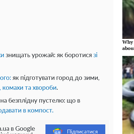
Why 
abou
хи
знищать урожай: як боротися
зі
ого:
як підготувати город до зими,
, комахи та хвороби
.
на безплідну пустелю: що в
давати в компост.
.ua в Google
Підписатися