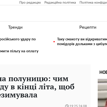
Про редакцію
Редакційна політика
Політика конфіде
Тренди
Рецепти
російського удару по
Таку смакоту ви відкриватим
помідорів дольками з цибул
мити пільгу на оплату
НО
 на полуницю: чим
ду в кінці літа, щоб
езимувала
19:25 24.08