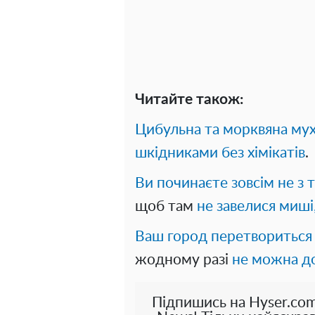
Читайте також:
Цибульна та морквяна му
шкідниками без хімікатів
.
Ви починаєте зовсім не з т
щоб там
не завелися миші
Ваш город перетвориться
жодному разі
не можна до
Підпишись на Hyser.com