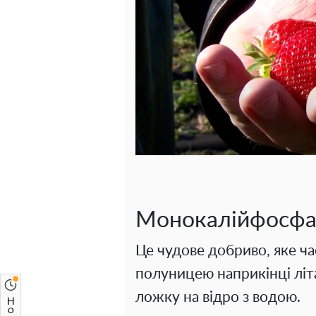
Монокалійфосфа
Це чудове добриво, яке ч
полуницею наприкінці літ
ложку на відро з водою.