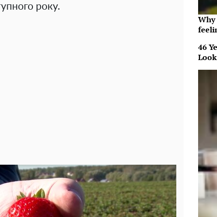
упного року.
Why t
feeli
46 Ye
Look