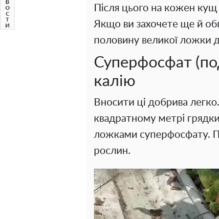
Після цього на кожен кущ 
Якщо ви захочете ще й обп
половину великої ложки д
Суперфосфат (под
калію
Вносити ці добрива легко
квадратному метрі грядки
ложками суперфосфату. П
рослин.