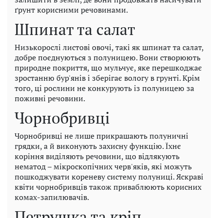
ґрунт корисними речовинами.
Шпинат та салат
Низькорослі листові овочі, такі як шпинат та салат,
добре поєднуються з полуницею. Вони створюють
природне покриття, що мульчує, яке перешкоджає
зростанню бур'янів і зберігає вологу в грунті. Крім
того, ці рослини не конкурують із полуницею за
поживні речовини.
Чорнобривці
Чорнобривці не лише прикрашають полуничні
грядки, а й виконують захисну функцію. Їхнє
коріння виділяють речовини, що відлякують
нематод – мікроскопічних черв'яків, які можуть
пошкоджувати кореневу систему полуниці. Яскраві
квіти чорнобривців також приваблюють корисних
комах-запилювачів.
Петрушка та кріп