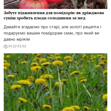
Забуте підживлення для помідорів: як дріжджова
суміш зробить плоди солодшими за мед
Давайте згадаємо про старі, але золоті рецепти і
подаруємо вашим помідорам смак, про який ви
давно мріяли
14:22 01.02