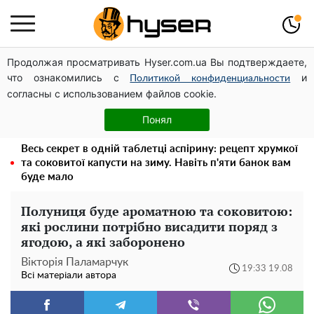
Продолжая просматривать Hyser.com.ua Вы подтверждаете,
Посол ОБСЄ вдруге відвідав місце російського удару
что ознакомились с
и
по житловому будинку на Подолі
Политикой конфиденциальности
согласны с использованием файлов cookie.
Таку смакоту ви відкриватимете банку за банкою:
рецепт помідорів дольками з цибулею та олією на
Понял
зиму
Весь секрет в одній таблетці аспірину: рецепт хрумкої
та соковитої капусти на зиму. Навіть п'яти банок вам
буде мало
Полуниця буде ароматною та соковитою:
які рослини потрібно висадити поряд з
ягодою, а які заборонено
Вікторія Паламарчук
19:33 19.08
Всі матеріали автора