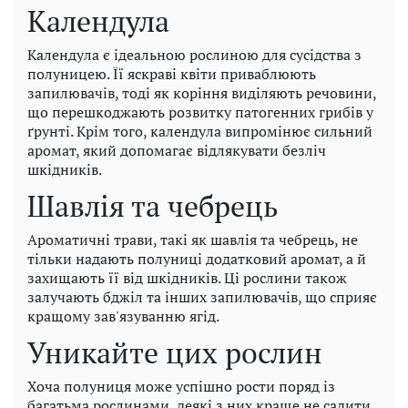
Календула
Календула є ідеальною рослиною для сусідства з
полуницею. Її яскраві квіти приваблюють
запилювачів, тоді як коріння виділяють речовини,
що перешкоджають розвитку патогенних грибів у
ґрунті. Крім того, календула випромінює сильний
аромат, який допомагає відлякувати безліч
шкідників.
Шавлія та чебрець
Ароматичні трави, такі як шавлія та чебрець, не
тільки надають полуниці додатковий аромат, а й
захищають її від шкідників. Ці рослини також
залучають бджіл та інших запилювачів, що сприяє
кращому зав'язуванню ягід.
Уникайте цих рослин
Хоча полуниця може успішно рости поряд із
багатьма рослинами, деякі з них краще не садити