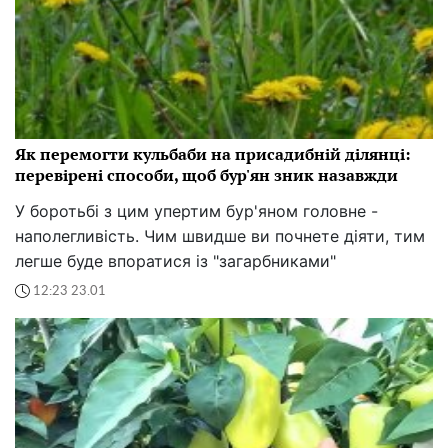
Як перемогти кульбаби на присадибній ділянці:
перевірені способи, щоб бур'ян зник назавжди
У боротьбі з цим упертим бур'яном головне -
наполегливість. Чим швидше ви почнете діяти, тим
легше буде впоратися із "загарбниками"
12:23 23.01