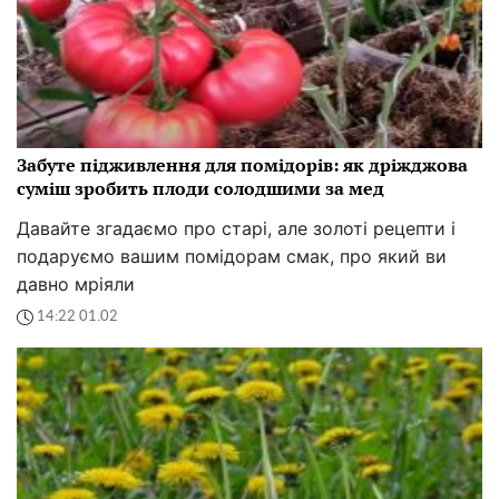
Забуте підживлення для помідорів: як дріжджова
суміш зробить плоди солодшими за мед
Давайте згадаємо про старі, але золоті рецепти і
подаруємо вашим помідорам смак, про який ви
давно мріяли
14:22 01.02