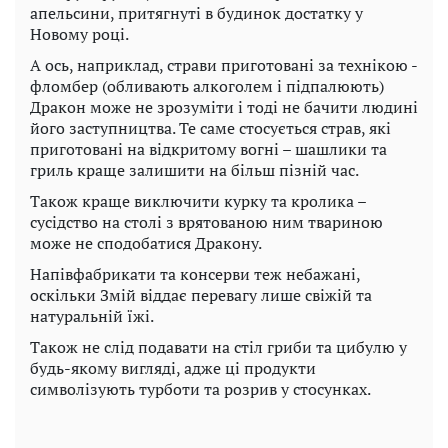
апельсини, притягнуті в будинок достатку у
Новому році.
А ось, наприклад, страви приготовані за технікою -
фломбер (обливають алкоголем і підпалюють)
Дракон може не зрозуміти і тоді не бачити людині
його заступництва. Те саме стосується страв, які
приготовані на відкритому вогні – шашлики та
гриль краще залишити на більш пізній час.
Також краще виключити курку та кролика –
сусідство на столі з врятованою ним твариною
може не сподобатися Дракону.
Напівфабрикати та консерви теж небажані,
оскільки Змій віддає перевагу лише свіжій та
натуральній їжі.
Також не слід подавати на стіл гриби та цибулю у
будь-якому вигляді, адже ці продукти
символізують турботи та розрив у стосунках.