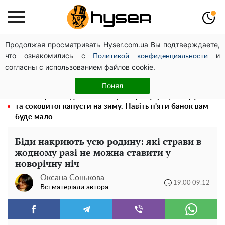
Продолжая просматривать Hyser.com.ua Вы подтверждаете,
Гола Олена Тополя у цікавих позах змусила відвисати
что ознакомились с
и
щелепи: злив відео – було лише початком
Политикой конфиденциальности
согласны с использованием файлов cookie.
Його доведеться просто вилити: скільки можна
зберігати бензин у пластиковій каністрі
Понял
Весь секрет в одній таблетці аспірину: рецепт хрумкої
та соковитої капусти на зиму. Навіть п'яти банок вам
буде мало
Біди накриють усю родину: які страви в
жодному разі не можна ставити у
новорічну ніч
Оксана Сонькова
19:00 09.12
Всі матеріали автора