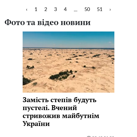
...
‹
1
2
3
4
50
51
›
Фото та відео новини
Замість степів будуть
пустелі. Вчений
стривожив майбутнім
України