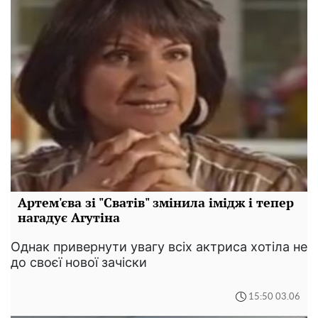
Артем'єва зі "Сватів" змінила імідж і тепер
нагадує Агутіна
Однак привернути увагу всіх актриса хотіла не
до своєї нової зачіски
15:50 03.06