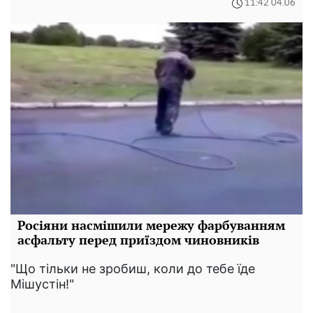
11:42 04.06
Росіяни насмішили мережу фарбуванням
асфальту перед приїздом чиновників
"Що тільки не зробиш, коли до тебе їде
Мішустін!"