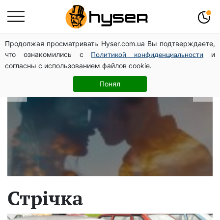
Продолжая просматривать Hyser.com.ua Вы подтверждаете,
В які дати народжуються найвірніші
что ознакомились с
и
Политикой конфиденциальности
чоловіки: краще одразу перевірити,
согласны с использованием файлов cookie.
щоб потім не страждати
Понял
Стрічка