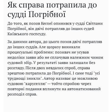
Як справа потрапила до
судді Погрібної
До того, як позов Kernel опинився у судді Світлани
Погрібної, він двічі потрапляв до інших судей
Київського госпсуду.
За даними автора, до цього позов двічі потрапляв
до інших суддів. Але щоразу виникали
процесуальні проблеми: позивач не усував
недоліки заяви або не сплачував належним чином
судовий збір. У результаті заяви залишали без
розгляду. Після двох невдалих спроб, справа
зрештою потрапила до Погрібної. І саме тоді "усі
труднощі зникли". Автор називає це можливою
судовою "каруселлю" — тобто спробою через
повторні подання вплинути на автоматизований
розподіл справ.