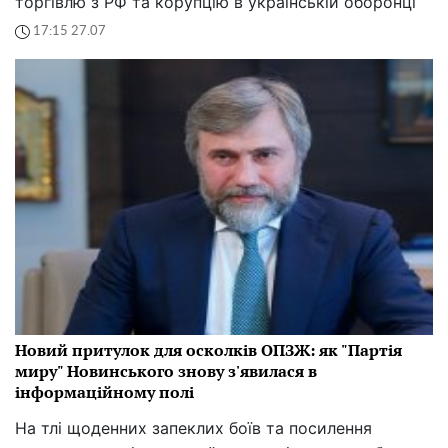
торгівлю з РФ та корупцію в українській оборонці
17:15 27.07
Новий притулок для осколків ОПЗЖ: як "Партія
миру" Новинського знову з'явилася в
інформаційному полі
На тлі щоденних запеклих боїв та посилення