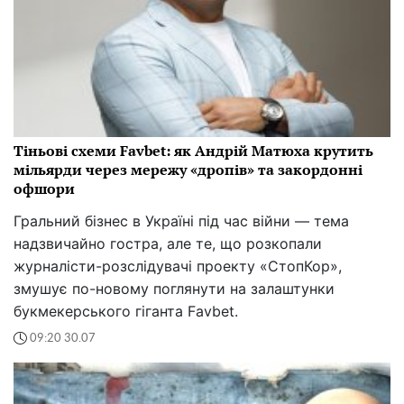
Тіньові схеми Favbet: як Андрій Матюха крутить
мільярди через мережу «дропів» та закордонні
офшори
Гральний бізнес в Україні під час війни — тема
надзвичайно гостра, але те, що розкопали
журналісти-розслідувачі проекту «СтопКор»,
змушує по-новому поглянути на залаштунки
букмекерського гіганта Favbet.
09:20 30.07