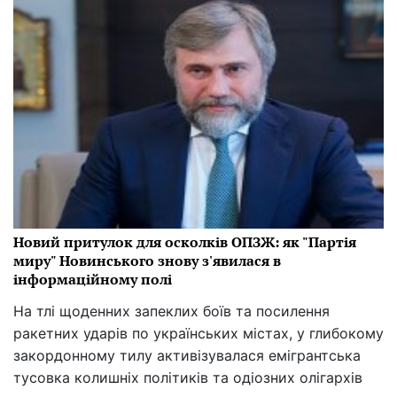
Новий притулок для осколків ОПЗЖ: як "Партія
миру" Новинського знову з'явилася в
інформаційному полі
На тлі щоденних запеклих боїв та посилення
ракетних ударів по українських містах, у глибокому
закордонному тилу активізувалася емігрантська
тусовка колишніх політиків та одіозних олігархів