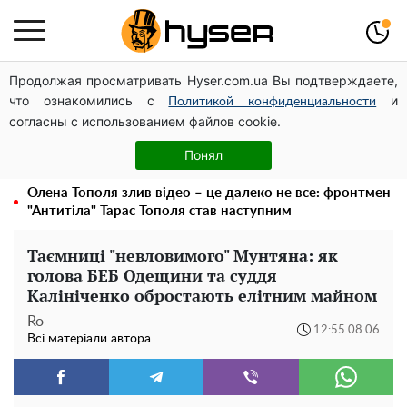
Продолжая просматривать Hyser.com.ua Вы подтверждаете,
Чи може Поштова площа стати головною точкою
что ознакомились с
и
входу до історичного Києва
Политикой конфиденциальности
согласны с использованием файлов cookie.
Дрони із націнкою: Олександр Конотопський вивів
мільйони оборонного бюджету через фіктивну фірму в
Понял
Естонії
Олена Тополя злив відео – це далеко не все: фронтмен
"Антитіла" Тарас Тополя став наступним
Таємниці "невловимого" Мунтяна: як
голова БЕБ Одещини та суддя
Калініченко обростають елітним майном
Ro
12:55 08.06
Всі матеріали автора