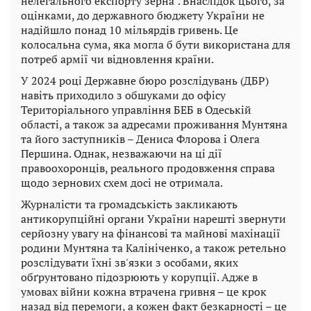
нелегального експорту зерна". Внаслідок цього, за
оцінками, до державного бюджету України не
надійшло понад 10 мільярдів гривень. Це
колосальна сума, яка могла б бути використана для
потреб армії чи відновлення країни.
У 2024 році Державне бюро розслідувань (ДБР)
навіть приходило з обшуками до офісу
Територіального управління БЕБ в Одеській
області, а також за адресами проживання Мунтяна
та його заступників – Дениса Флорова і Олега
Першина. Однак, незважаючи на ці дії
правоохоронців, реального продовження справа
щодо зернових схем досі не отримала.
Журналісти та громадськість закликають
антикорупційні органи України нарешті звернути
серйозну увагу на фінансові та майнові махінації
родини Мунтяна та Калініченко, а також ретельно
розслідувати їхні зв'язки з особами, яких
обґрунтовано підозрюють у корупції. Адже в
умовах війни кожна втрачена гривня – це крок
назад від перемоги, а кожен факт безкарності – це