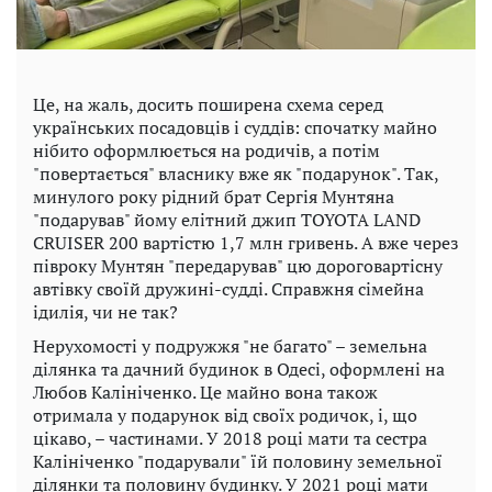
Це, на жаль, досить поширена схема серед
українських посадовців і суддів: спочатку майно
нібито оформлюється на родичів, а потім
"повертається" власнику вже як "подарунок". Так,
минулого року рідний брат Сергія Мунтяна
"подарував" йому елітний джип TOYOTA LAND
CRUISER 200 вартістю 1,7 млн гривень. А вже через
півроку Мунтян "передарував" цю дороговартісну
автівку своїй дружині-судді. Справжня сімейна
ідилія, чи не так?
Нерухомості у подружжя "не багато" – земельна
ділянка та дачний будинок в Одесі, оформлені на
Любов Калініченко. Це майно вона також
отримала у подарунок від своїх родичок, і, що
цікаво, – частинами. У 2018 році мати та сестра
Калініченко "подарували" їй половину земельної
ділянки та половину будинку. У 2021 році мати