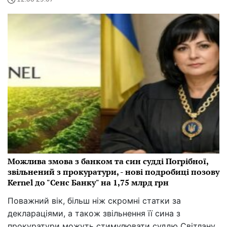
Можлива змова з банком та син судді Погрібної,
звільнений з прокуратури, - нові подробиці позову
Kernel до "Сенс Банку" на 1,75 млрд грн
Поважний вік, більш ніж скромні статки за
деклараціями, а також звільнення її сина з
прокуратури можуть стимулювати суддю Світлану