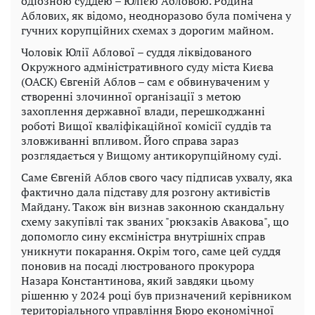
одіозною суддею – Юлією Абловою. Родина
Аблових, як відомо, неодноразово була помічена у
гучних корупційних схемах з дорогим майном.
Чоловік Юлії Аблової – суддя ліквідованого
Окружного адміністративного суду міста Києва
(ОАСК) Євгеній Аблов – сам є обвинуваченим у
створенні злочинної організації з метою
захоплення державної влади, перешкоджанні
роботі Вищої кваліфікаційної комісії суддів та
зловживанні впливом. Його справа зараз
розглядається у Вищому антикорупційному суді.
Саме Євгеній Аблов свого часу підписав ухвалу, яка
фактично дала підставу для розгону активістів
Майдану. Також він визнав законною скандальну
схему закупівлі так званих "рюкзаків Авакова", що
допомогло сину ексміністра внутрішніх справ
уникнути покарання. Окрім того, саме цей суддя
поновив на посаді люстрованого прокурора
Назара Константинова, який завдяки цьому
рішенню у 2024 році був призначений керівником
територіального управління Бюро економічної