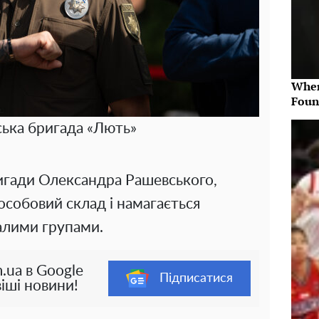
Wher
Foun
ська бригада «Лють»
игади Олександра Рашевського,
особовий склад і намагається
алими групами.
.ua в Google
Підписатися
іші новини!