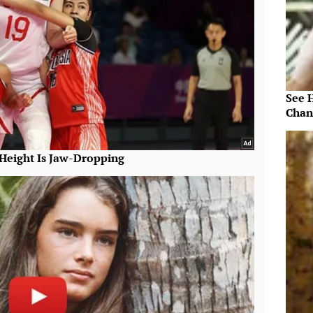
See 
Chan