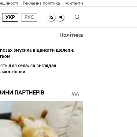
нційності
Рекламна політика
Контакти
УКР
РУС
Політика
 позах змусила відвисати щелепи:
атком
ять для села: як виглядав
ської збірки
ВИНИ ПАРТНЕРІВ