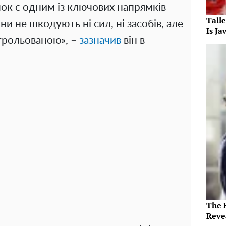
ок є одним із ключових напрямків
Tall
и не шкодують ні сил, ні засобів, але
Is J
трольованою», –
зазначив
він в
The 
Reve