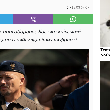
15:03 07.07
» нині обороняє Костянтинівський
дин із найскладніших на фронті.
Trop
Noth