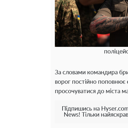
поліцей
За словами командира бр
ворог постійно поповнює 
просочуватися до міста м
Підпишись на Hyser.com
News! Тільки найяскрав