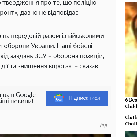
 твердження про те, що поліцію
ронт», давно не відповідає
 на передовій разом із військовими
 оборони України. Наші бойові
 від завдань ЗСУ – оборона позицій,
дії та знищення ворога», – сказав
.ua в Google
Підписатися
6 Be
іші новини!
Chil
Clot
Chal