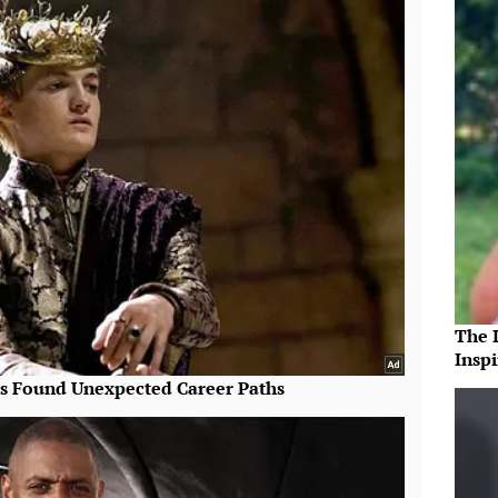
The 
Insp