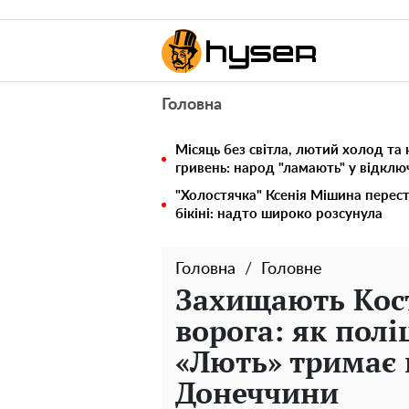
Головна
Місяць без світла, лютий холод та 
гривень: народ "ламають" у відкл
"Холостячка" Ксенія Мішина перес
бікіні: надто широко розсунула
Головна
Головне
Захищають Кос
ворога: як полі
«Лють» тримає
Донеччини