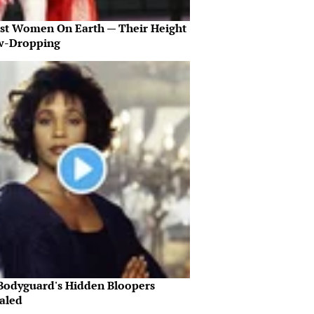
est Women On Earth — Their Height
aw-Dropping
Bodyguard's Hidden Bloopers
aled