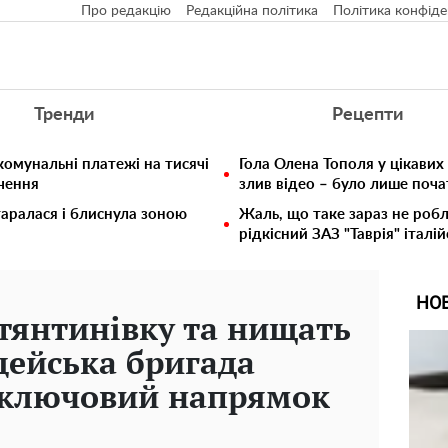
Про редакцію
Редакційна політика
Політика конфіде
Тренди
Рецепти
комунальні платежі на тисячі
Гола Олена Тополя у цікавих
ючення
злив відео – було лише поч
таралася і блиснула зоною
Жаль, що таке зараз не робл
рідкісний ЗАЗ "Таврія" італій
НО
тянтинівку та нищать
цейська бригада
 ключовий напрямок