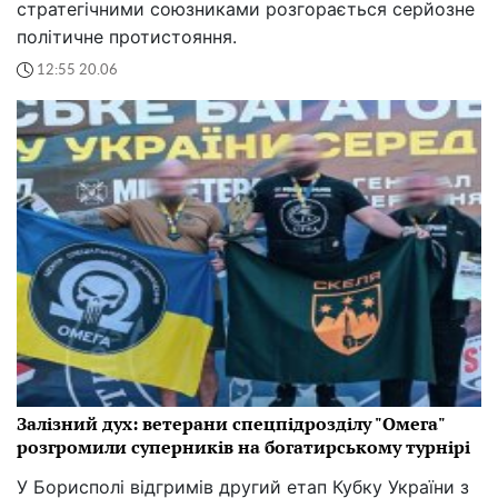
стратегічними союзниками розгорається серйозне
політичне протистояння.
12:55 20.06
Залізний дух: ветерани спецпідрозділу "Омега"
розгромили суперників на богатирському турнірі
У Борисполі відгримів другий етап Кубку України з