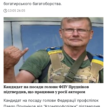
богатирського багатоборства.
13:05 26.05
Кандидат на посади голови ФПУ Прудніков
підтвердив, що працював у росії актором
Кандидат на посаду голови Федерації профспілок
Павло Прудніков від “Атомпрофспілки” підтвердив,