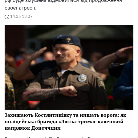
своєї агресії.
14:35 13.07
Захищають Костянтинівку та нищать ворога: як
поліцейська бригада «Лють» тримає ключовий
напрямок Донеччини