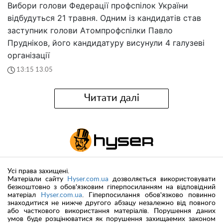
Вибори голови Федерації профспілок України
відбудуться 21 травня. Одним із кандидатів став
заступник голови Атомпрофспілки Павло
Прудніков, його кандидатуру висунули 4 галузеві
організації
13:15 13.05
Читати далі
Усі права захищені.
Матеріали сайту
Hyser.com.ua
дозволяється використовувати
безкоштовно з обов'язковим гіперпосиланням на відповідний
матеріал
Hyser.com.ua
. Гіперпосилання обов'язково повинно
знаходитися не нижче другого абзацу незалежно від повного
або часткового використання матеріалів. Порушення даних
умов буде розцінюватися як порушення захищаемих законом