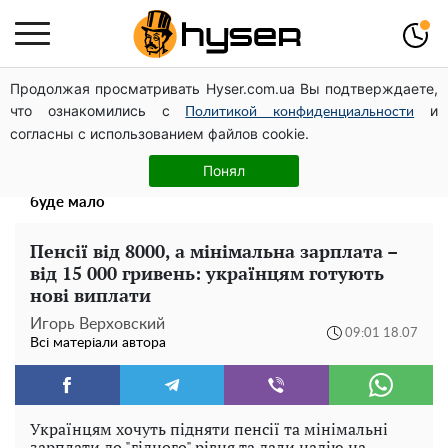
Продолжая просматривать Hyser.com.ua Вы подтверждаете,
Дрони із націнкою: Олександр Конотопський вивів
что ознакомились с
и
мільйони оборонного бюджету через фіктивну фірму в
Политикой конфиденциальности
согласны с использованием файлов cookie.
Естонії
Весь секрет в одній таблетці аспірину: рецепт хрумкої
Понял
та соковитої капусти на зиму. Навіть п'яти банок вам
буде мало
Пенсії від 8000, а мінімальна зарплата –
від 15 000 гривень: українцям готують
нові виплати
Игорь Верховский
09:01 18.07
Всі матеріали автора
Українцям хочуть підняти пенсії та мінімальні
зарплати до "гідного" рівня та дали надію на