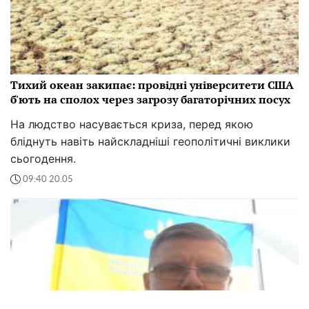
Тихий океан закипає: провідні університети США
б'ють на сполох через загрозу багаторічних посух
На людство насувається криза, перед якою
бліднуть навіть найскладніші геополітичні виклики
сьогодення.
09:40 20.05