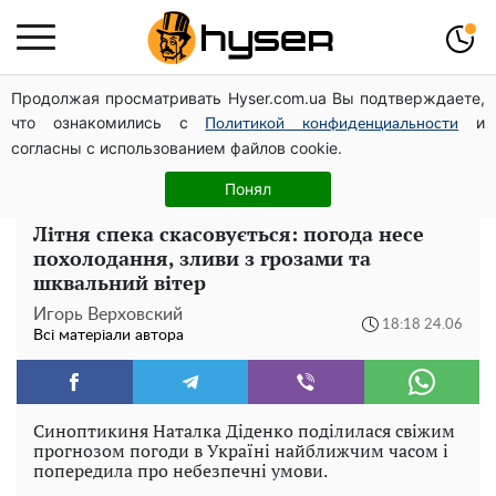
Продолжая просматривать Hyser.com.ua Вы подтверждаете,
Гола Олена Тополя у цікавих позах змусила відвисати
что ознакомились с
и
щелепи: злив відео – було лише початком
Политикой конфиденциальности
согласны с использованием файлов cookie.
Повністю гола Анна Трінчер блиснула "принадами":
таких розмірів ви ще не бачили
Понял
Літня спека скасовується: погода несе
похолодання, зливи з грозами та
шквальний вітер
Игорь Верховский
18:18 24.06
Всі матеріали автора
Синоптикиня Наталка Діденко поділилася свіжим
прогнозом погоди в Україні найближчим часом і
попередила про небезпечні умови.