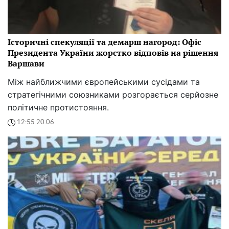
Історичні спекуляції та демарш нагород: Офіс
Президента України жорстко відповів на рішення
Варшави
Між найближчими європейськими сусідами та
стратегічними союзниками розгорається серйозне
політичне протистояння.
12:55 20.06