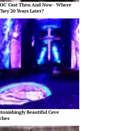
 OC' Cast Then And Now - Where
They 20 Years Later?
tonishingly Beautiful Cave
ches