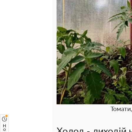
Томати
Холод - лиходій