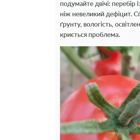
подумайте двічі: перебір
ніж невеликий дефіцит. С
ґрунту, вологість, освітле
криється проблема.