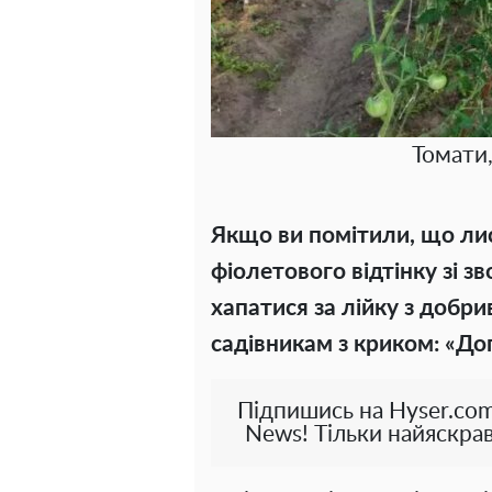
Томати
Якщо ви помітили, що ли
фіолетового відтінку зі з
хапатися за лійку з добр
садівникам з криком: «До
Підпишись на Hyser.com
News! Тільки найяскрав