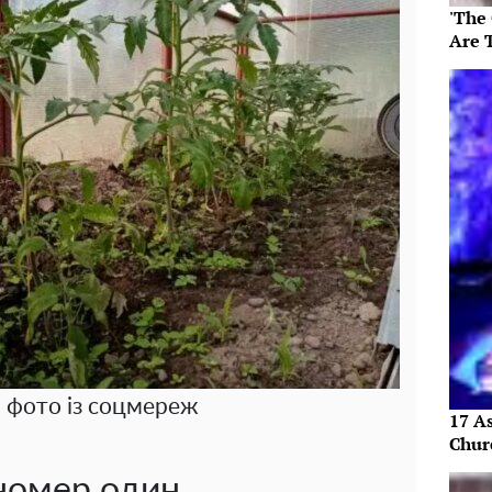
'The
Are 
, фото із соцмереж
17 As
Chur
 номер один