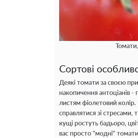
Томати
Сортові особливо
Деякі томати за своєю пр
накопичення антоціанів - 
листям фіолетовий колір.
справлятися зі стресами, 
кущі ростуть бадьоро, цві
вас просто "модні" томати