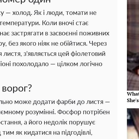
у — холод. Як і люди, томати не
температури. Коли вночі стає
нає застрягати в засвоєнні поживних
, без якого ніяк не обійтися. Через
 листя, з'являється цей фіолетовий
егіоні похолодало — цілком логічно
 ворог?
What
She's
ально може додати фарби до листя —
риємному розумінні. Фосфор потрібен
остання, а його недолік порушує
 тим як кидатися на підгодівлі,