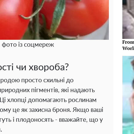
From
, фото із соцмереж
Worl
сті чи хвороба?
иродою просто схильні до
природних пігментів, які надають
 Ці хлопці допомагають рослинам
тому це як захисна броня. Якщо ваші
туть і плодоносять - вважайте, що у
.