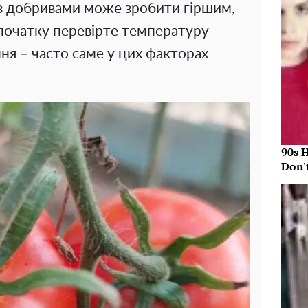
 із добривами може зробити гіршим,
початку перевірте температуру
ння – часто саме у цих факторах
90s 
Don'