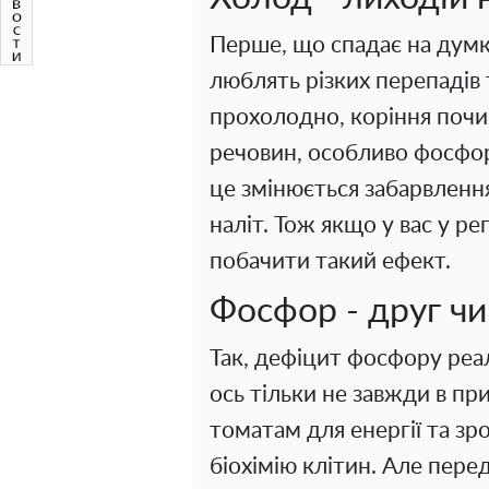
Перше, що спадає на думк
люблять різких перепадів 
прохолодно, коріння почи
речовин, особливо фосфору
це змінюється забарвлення
наліт. Тож якщо у вас у р
побачити такий ефект.
Фосфор - друг чи
Так, дефіцит фосфору ре
ось тільки не завжди в п
томатам для енергії та зр
біохімію клітин. Але перед