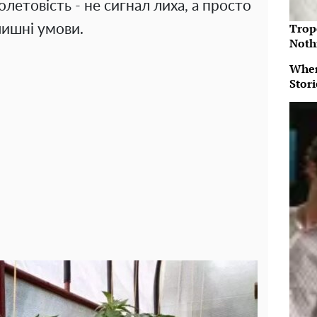
олетовість - не сигнал лиха, а просто
Trop
лишні умови.
Noth
When
Stor