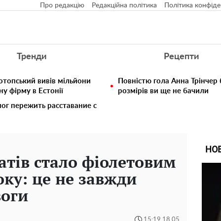
Про редакцію
Редакційна політика
Політика конфіде
Тренди
Рецепти
отопський вивів мільйони
Повністю гола Анна Трінчер
у фірму в Естонії
розмірів ви ще не бачили
мог пережить расставание с
НО
атів стало фіолетовим
оку: це не завжди
воги
15:19 18.05