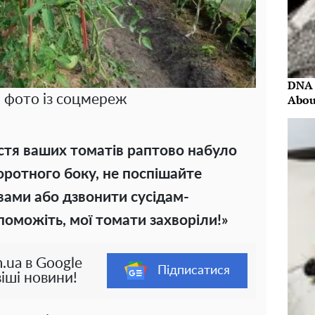
DNA 
Abou
, фото із соцмереж
стя ваших томатів раптово набуло
воротного боку, не поспішайте
ивами або дзвонити сусідам-
поможіть, мої томати захворіли!»
.ua в Google
Підписатися
іші новини!