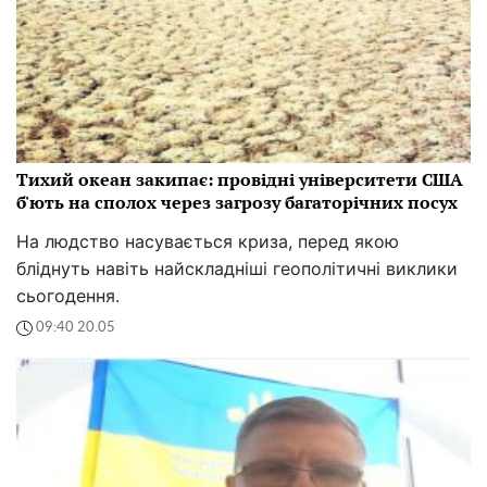
Тихий океан закипає: провідні університети США
б'ють на сполох через загрозу багаторічних посух
На людство насувається криза, перед якою
бліднуть навіть найскладніші геополітичні виклики
сьогодення.
09:40 20.05