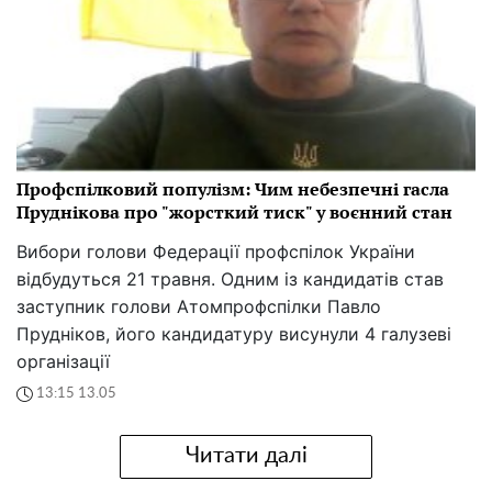
Профспілковий популізм: Чим небезпечні гасла
Пруднікова про "жорсткий тиск" у воєнний стан
Вибори голови Федерації профспілок України
відбудуться 21 травня. Одним із кандидатів став
заступник голови Атомпрофспілки Павло
Прудніков, його кандидатуру висунули 4 галузеві
організації
13:15 13.05
Читати далі