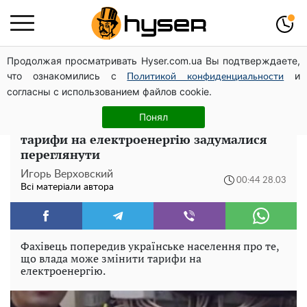
Продолжая просматривать Hyser.com.ua Вы подтверждаете,
Дрони із націнкою: Олександр Конотопський вивів
что ознакомились с
и
мільйони оборонного бюджету через фіктивну фірму в
Политикой конфиденциальности
согласны с использованием файлов cookie.
Естонії
Понял
Комунальний удар торкнеться кожного:
тарифи на електроенергію задумалися
переглянути
Игорь Верховский
00:44 28.03
Всі матеріали автора
Фахівець попередив українське населення про те,
що влада може змінити тарифи на
електроенергію.