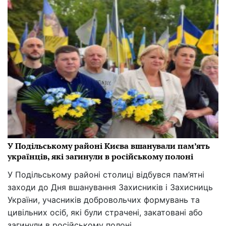
У Подільському районі Києва вшанували пам’ять
українців, які загинули в російському полоні
У Подільському районі столиці відбувся пам’ятні
заходи до Дня вшанування Захисників і Захисниць
України, учасників добровольчих формувань та
цивільних осіб, які були страчені, закатовані або
загинули в російському полоні.