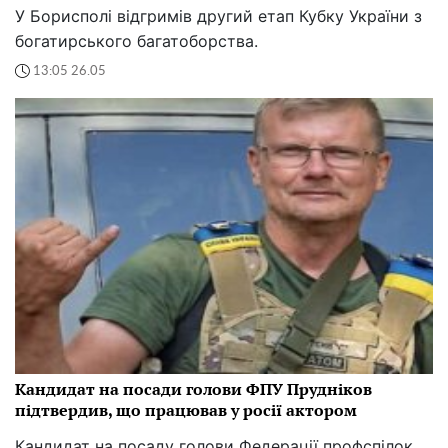
У Борисполі відгримів другий етап Кубку України з
богатирського багатоборства.
13:05 26.05
Кандидат на посади голови ФПУ Прудніков
підтвердив, що працював у росії актором
Кандидат на посаду голови Федерації профспілок