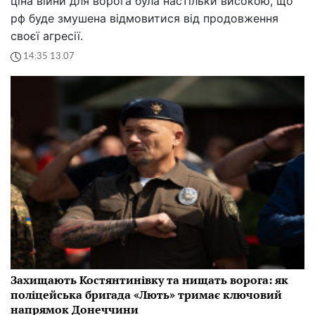
ціна війни для ворога була настільки високою, що
рф буде змушена відмовитися від продовження
своєї агресії.
14:35 13.07
Захищають Костянтинівку та нищать ворога: як
поліцейська бригада «Лють» тримає ключовий
напрямок Донеччини