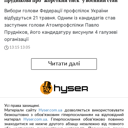
Пруднікова про "жорсткий тиск" у воєнний стан
Вибори голови Федерації профспілок України
відбудуться 21 травня. Одним із кандидатів став
заступник голови Атомпрофспілки Павло
Прудніков, його кандидатуру висунули 4 галузеві
організації
13:15 13.05
Читати далі
Усі права захищені.
Матеріали сайту
Hyser.com.ua
дозволяється використовувати
безкоштовно з обов'язковим гіперпосиланням на відповідний
матеріал
Hyser.com.ua
. Гіперпосилання обов'язково повинно
знаходитися не нижче другого абзацу незалежно від повного