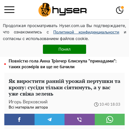
Продолжая просматривать Hyser.com.ua Вы подтверждаете,
Дрони із націнкою: Олександр Конотопський вивів
что ознакомились с
и
мільйони оборонного бюджету через фіктивну фірму в
Политикой конфиденциальности
согласны с использованием файлов cookie.
Естонії
Гола Олена Тополя у цікавих позах змусила відвисати
Понял
щелепи: злив відео – було лише початком
Повністю гола Анна Трінчер блиснула "принадами":
таких розмірів ви ще не бачили
Як виростити ранній урожай пертушки та
кропу: сусіди тільки сіятимуть, а у вас
уже свіжа зелень
Игорь Верховский
10:40 18.03
Всі матеріали автора