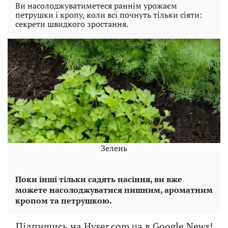
Ви насолоджуватиметеся раннім урожаєм
петрушки і кропу, коли всі почнуть тільки сіяти:
секрети швидкого зростання.
Зелень
Поки інші тільки садять насіння, ви вже
можете насолоджуватися пишним, ароматним
кропом та петрушкою.
Підпишись на Hyser.com.ua в Google News!