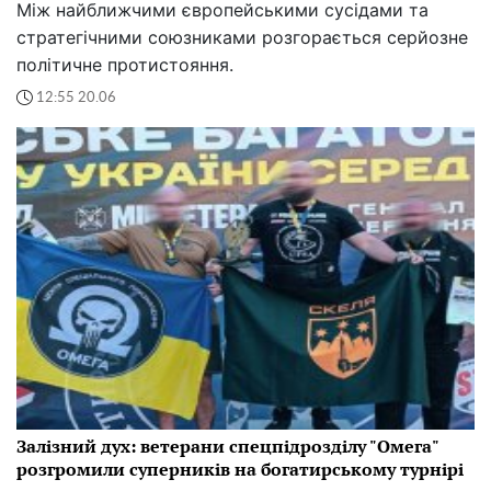
Між найближчими європейськими сусідами та
стратегічними союзниками розгорається серйозне
політичне протистояння.
12:55 20.06
Залізний дух: ветерани спецпідрозділу "Омега"
розгромили суперників на богатирському турнірі