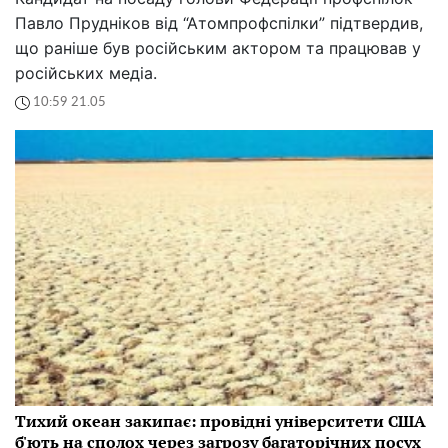
Павло Прудніков від “Атомпрофспілки” підтвердив,
що раніше був російським актором та працював у
російських медіа.
10:59 21.05
Тихий океан закипає: провідні університети США
б'ють на сполох через загрозу багаторічних посух