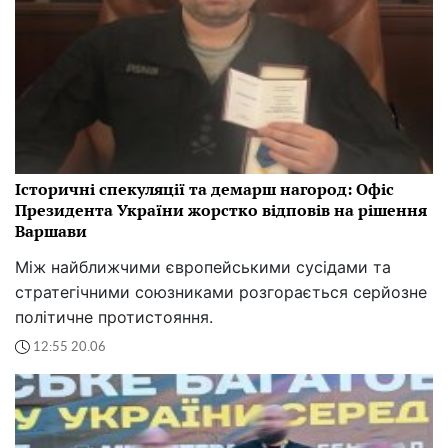
Історичні спекуляції та демарш нагород: Офіс
Президента України жорстко відповів на рішення
Варшави
Між найближчими європейськими сусідами та
стратегічними союзниками розгорається серйозне
політичне протистояння.
12:55 20.06