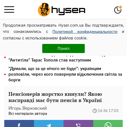
Продолжая просматривать Hyser.com.ua Вы подтверждаете,
Місяць без світла, лютий холод та комунальні платежі
что ознакомились с
и
на тисячі гривень: народ "ламають" у відключення
Политикой конфиденциальности
согласны с использованием файлов cookie.
Гола Олена Тополя у цікавих позах змусила відвисати
щелепи: злив відео – було лише початком
Понял
Олена Тополя злив відео – це далеко не все: фронтмен
"Антитіла" Тарас Тополя став наступним
"Думали, що за це нічого не буде": українцям
розповіли, через кого повернули відключення світла за
борги
Пенсіонерів жорстко кинули? Якою
насправді має бути пенсія в Україні
Игорь Верховский
16:36 17.03
Всі матеріали автора