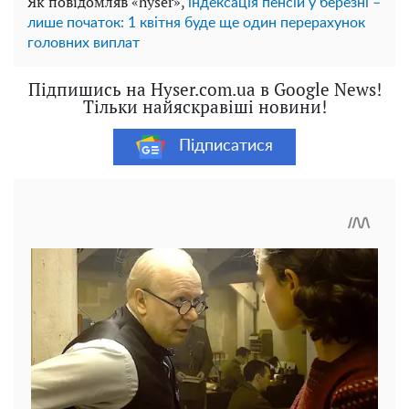
Як повідомляв «hyser»,
індексація пенсій у березні –
лише початок: 1 квітня буде ще один перерахунок
головних виплат
Підпишись на Hyser.com.ua в Google News!
Тільки найяскравіші новини!
Підписатися