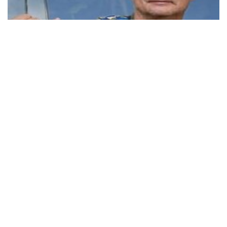
Кандидат на посади голови ФПУ Прудніков
підтвердив, що працював у росії актором
Кандидат на посаду голови Федерації профспілок
Павло Прудніков від “Атомпрофспілки” підтвердив,
що раніше був російським актором та працював у
російських медіа.
10:59 21.05