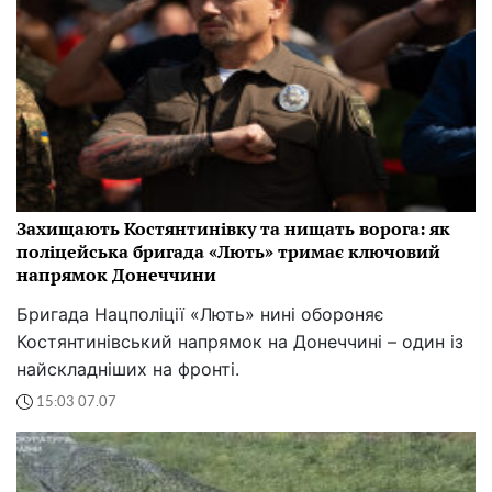
Захищають Костянтинівку та нищать ворога: як
поліцейська бригада «Лють» тримає ключовий
напрямок Донеччини
Бригада Нацполіції «Лють» нині обороняє
Костянтинівський напрямок на Донеччині – один із
найскладніших на фронті.
15:03 07.07