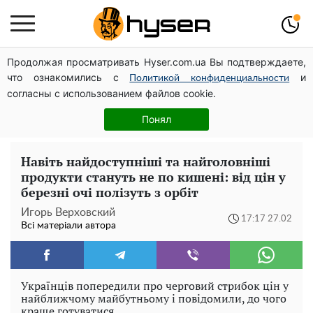
Продолжая просматривать Hyser.com.ua Вы подтверждаете,
Повністю гола Анна Трінчер блиснула "принадами":
что ознакомились с
и
таких розмірів ви ще не бачили
Политикой конфиденциальности
согласны с использованием файлов cookie.
Такої закуски завжди виявляється мало: рецепт
помідорів по-корейськи із солодким перцем та
Понял
морквою на зиму
Навіть найдоступніші та найголовніші
продукти стануть не по кишені: від цін у
березні очі полізуть з орбіт
Игорь Верховский
17:17 27.02
Всі матеріали автора
Українців попередили про черговий стрибок цін у
найближчому майбутньому і повідомили, до чого
краще готуватися.