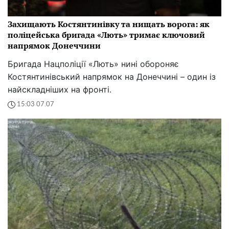
Захищають Костянтинівку та нищать ворога: як
поліцейська бригада «Лють» тримає ключовий
напрямок Донеччини
Бригада Нацполіції «Лють» нині обороняє
Костянтинівський напрямок на Донеччині – один із
найскладніших на фронті.
15:03 07.07