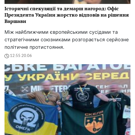
Історичні спекуляції та демарш нагород: Офіс
Президента України жорстко відповів на рішення
Варшави
Між найближчими європейськими сусідами та
стратегічними союзниками розгорається серйозне
політичне протистояння.
12:55 20.06