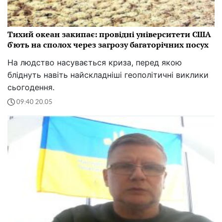
Тихий океан закипає: провідні університети США
б'ють на сполох через загрозу багаторічних посух
На людство насувається криза, перед якою
бліднуть навіть найскладніші геополітичні виклики
сьогодення.
09:40 20.05