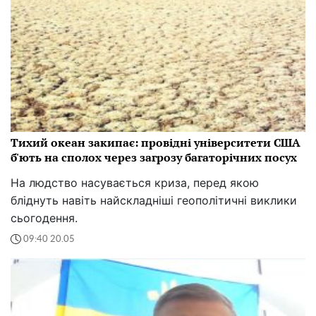
Тихий океан закипає: провідні університети США
б'ють на сполох через загрозу багаторічних посух
На людство насувається криза, перед якою
бліднуть навіть найскладніші геополітичні виклики
сьогодення.
09:40 20.05