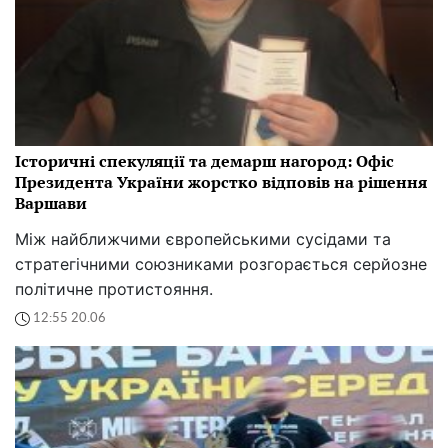
Історичні спекуляції та демарш нагород: Офіс
Президента України жорстко відповів на рішення
Варшави
Між найближчими європейськими сусідами та
стратегічними союзниками розгорається серйозне
політичне протистояння.
12:55 20.06