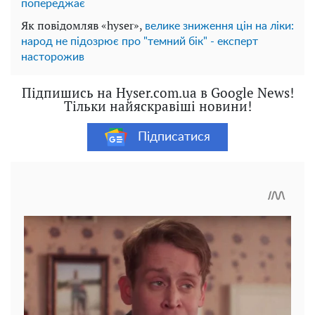
попереджає
Як повідомляв «hyser»,
велике зниження цін на ліки:
народ не підозрює про "темний бік" - експерт
насторожив
Підпишись на Hyser.com.ua в Google News!
Тільки найяскравіші новини!
Підписатися