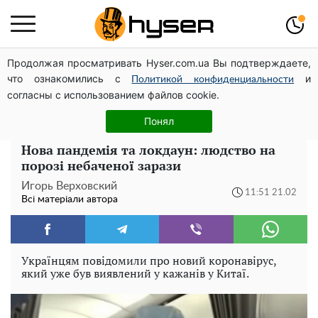
Продолжая просматривать Hyser.com.ua Вы подтверждаете,
Олена Тополя злив відео – це далеко не все: фронтмен
что ознакомились с
и
"Антитіла" Тарас Тополя став наступним
Политикой конфиденциальности
согласны с использованием файлов cookie.
Повністю гола Анна Трінчер блиснула "принадами":
таких розмірів ви ще не бачили
Понял
Нова пандемія та локдаун: людство на
порозі небаченої зарази
Игорь Верховский
11:51 21.02
Всі матеріали автора
Українцям повідомили про новий коронавірус,
який уже був виявлений у кажанів у Китаї.