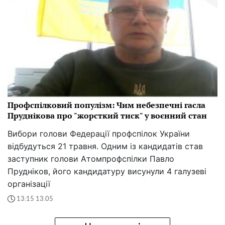
Профспілковий популізм: Чим небезпечні гасла
Пруднікова про "жорсткий тиск" у воєнний стан
Вибори голови Федерації профспілок України
відбудуться 21 травня. Одним із кандидатів став
заступник голови Атомпрофспілки Павло
Прудніков, його кандидатуру висунули 4 галузеві
організації
13:15 13.05