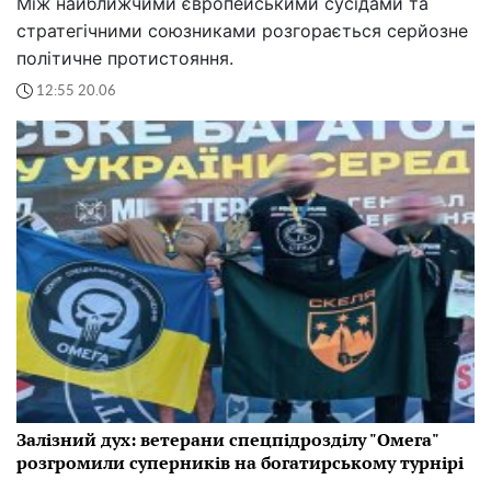
Між найближчими європейськими сусідами та
стратегічними союзниками розгорається серйозне
політичне протистояння.
12:55 20.06
Залізний дух: ветерани спецпідрозділу "Омега"
розгромили суперників на богатирському турнірі