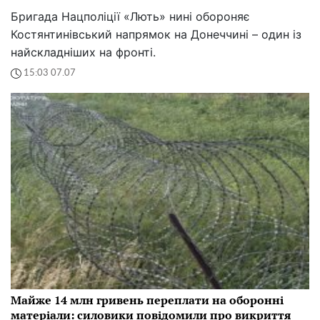
Бригада Нацполіції «Лють» нині обороняє
Костянтинівський напрямок на Донеччині – один із
найскладніших на фронті.
15:03 07.07
Майже 14 млн гривень переплати на оборонні
матеріали: силовики повідомили про викриття