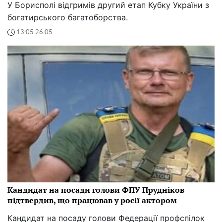
У Борисполі відгримів другий етап Кубку України з
богатирського багатоборства.
13:05 26.05
Кандидат на посади голови ФПУ Прудніков
підтвердив, що працював у росії актором
Кандидат на посаду голови Федерації профспілок