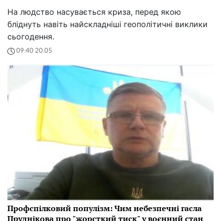
На людство насувається криза, перед якою
бліднуть навіть найскладніші геополітичні виклики
сьогодення.
09:40 20.05
Профспілковий популізм: Чим небезпечні гасла
Пруднікова про "жорсткий тиск" у воєнний стан