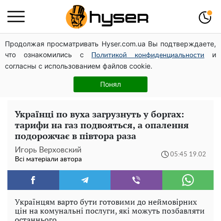
Продолжая просматривать Hyser.com.ua Вы подтверждаете,
Дрони із націнкою: Олександр Конотопський вивів
что ознакомились с
и
мільйони оборонного бюджету через фіктивну фірму в
Политикой конфиденциальности
согласны с использованием файлов cookie.
Естонії
Повністю гола Анна Трінчер блиснула "принадами":
Понял
таких розмірів ви ще не бачили
Українці по вуха загрузнуть у боргах:
тарифи на газ подвояться, а опалення
подорожчає в півтора раза
Игорь Верховский
05:45 19.02
Всі матеріали автора
Українцям варто бути готовими до неймовірних
цін на комунальні послуги, які можуть позбавляти
останнього.