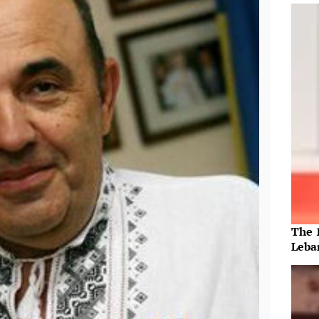
The 
Leba