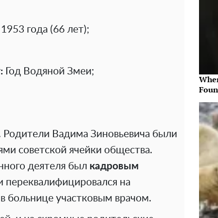
 1953 года (66 лет);
:
Год Водяной Змеи;
Wher
Foun
в. Родители Вадима Зиновьевича были
ми советской ячейки общества.
нного деятеля был
кадровым
ии переквалифицировался на
 в больнице участковым врачом.