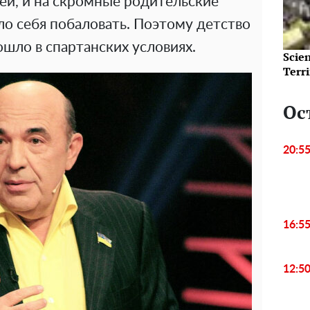
ей, и на скромные родительские
о себя побаловать. Поэтому детство
шло в спартанских условиях.
Scie
Terri
Ос
20:5
16:5
12:5