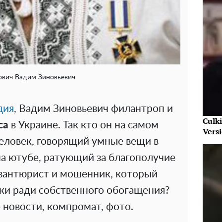
ович Вадим Зиновьевич
дия
, Вадим Зиновьевич филантроп и
Culk
са
в Украине. Так кто он на самом
Vers
еловек, говорящий умные вещи в
на ютубе, ратующий за благополучие
авантюрист и мошенник, который
ски ради собственного обогащения?
 новости, компромат, фото.