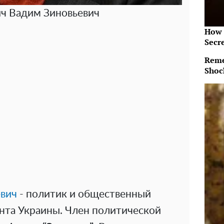
ч Вадим Зиновьевич
How 
Secr
Reme
Shoc
евич
- политик и общественный
ента Украины. Член политической