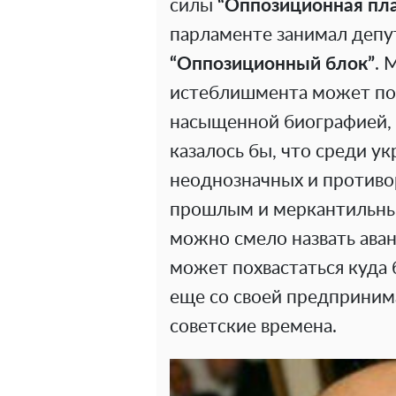
силы
“Оппозиционная пла
парламенте занимал депут
“Оппозиционный блок”
. 
истеблишмента может пох
насыщенной биографией, 
казалось бы, что среди у
неоднозначных и противо
прошлым и меркантильны
можно смело назвать ава
может похвастаться куда
еще со своей предприним
советские времена.