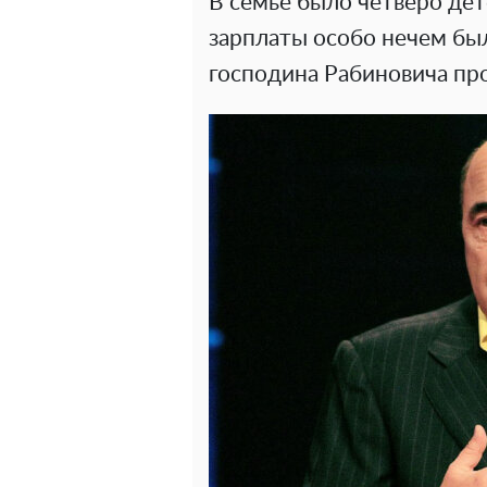
В семье было четверо дет
зарплаты особо нечем был
господина Рабиновича про