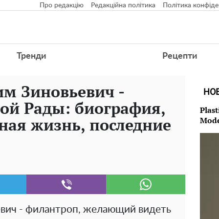
Про редакцію
Редакційна політика
Політика конфіде
Тренди
Рецепти
м Зиновьевич -
НО
ой Рады: биография,
Plast
чная жизнь, последние
Mode
вич - филантроп, желающий видеть