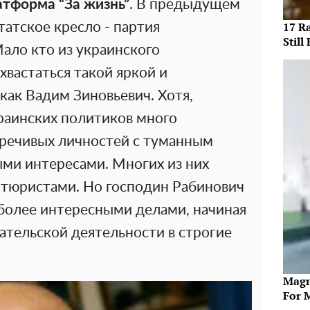
тформа “За жизнь”
. В предыдущем
17 R
атское кресло - партия
Still 
Мало кто из украинского
вастаться такой яркой и
как Вадим Зиновьевич. Хотя,
краинских политиков много
речивых личностей с туманным
ми интересами. Многих из них
нтюристами. Но господин Рабинович
 более интересными делами, начиная
ательской деятельности в строгие
Magn
For 