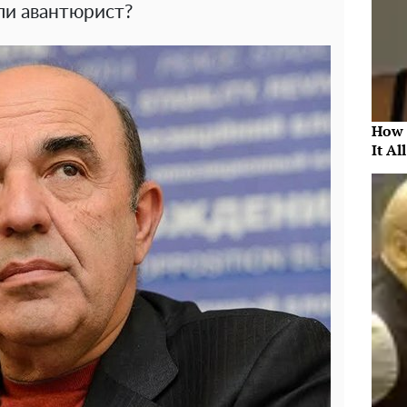
ли авантюрист?
How 
It Al