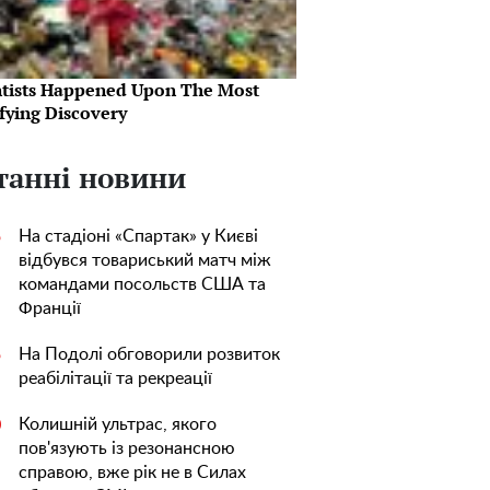
ntists Happened Upon The Most
fying Discovery
танні новини
На стадіоні «Спартак» у Києві
5
відбувся товариський матч між
командами посольств США та
Франції
На Подолі обговорили розвиток
5
реабілітації та рекреації
Колишній ультрас, якого
0
пов'язують із резонансною
справою, вже рік не в Силах